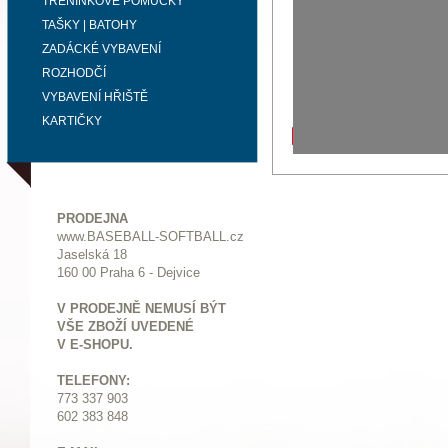
TRÉNINKOVÉ POMŮCKY
TAŠKY | BATOHY
ZADÁCKÉ VYBAVENÍ
ROZHODČÍ
VYBAVENÍ HŘIŠTĚ
KARTIČKY
PRODEJNA
www.BASEBALL-SOFTBALL.cz
Jaselská 18
160 00 Praha 6 - Dejvice
V PRODEJNĚ NEMUSÍ BÝT
VŠE ZBOŽÍ UVEDENÉ
V E-SHOPU.
TELEFONY:
773 337 903
602 383 848