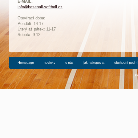
E-MAIL:
info@baseball-softball.cz
:
Otevírací doba:
Pondělí: 14-17
Ú
terý až pátek: 11-17
Sobota: 9-12
Homepage
novinky
o nás
jak nakupovat
obchodní podm
P