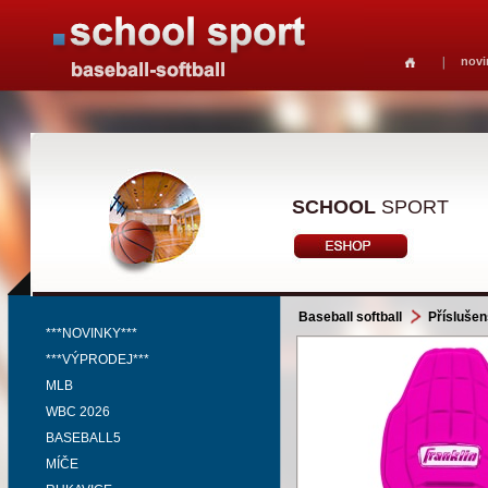
novi
SCHOOL
SPORT
Baseball softball
Příslušen
***NOVINKY***
***VÝPRODEJ***
MLB
WBC 2026
BASEBALL5
MÍČE