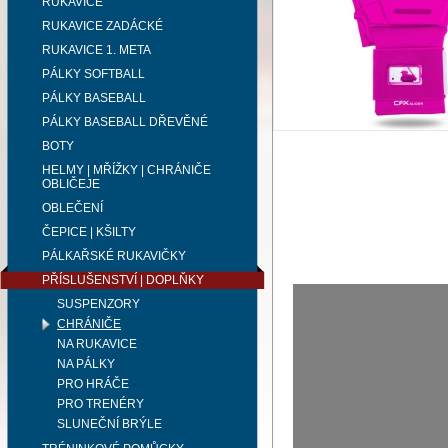
RUKAVICE
RUKAVICE ZADÁCKÉ
RUKAVICE 1. META
PÁLKY SOFTBALL
PÁLKY BASEBALL
PÁLKY BASEBALL DŘEVĚNÉ
BOTY
HELMY | MŘÍŽKY | CHRÁNIČE
OBLIČEJE
OBLEČENÍ
ČEPICE | KŠILTY
PÁLKAŘSKÉ RUKAVIČKY
PŘÍSLUŠENSTVÍ | DOPLŇKY
SUSPENZORY
CHRÁNIČE
NA RUKAVICE
NA PÁLKY
PRO HRÁČE
PRO TRENÉRY
SLUNEČNÍ BRÝLE