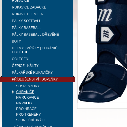
RUKAVICE
RUKAVICE ZADÁCKÉ
RUKAVICE 1. META
PÁLKY SOFTBALL
PÁLKY BASEBALL
PÁLKY BASEBALL DŘEVĚNÉ
BOTY
HELMY | MŘÍŽKY | CHRÁNIČE
OBLIČEJE
OBLEČENÍ
ČEPICE | KŠILTY
PÁLKAŘSKÉ RUKAVIČKY
PŘÍSLUŠENSTVÍ | DOPLŇKY
SUSPENZORY
CHRÁNIČE
NA RUKAVICE
NA PÁLKY
PRO HRÁČE
PRO TRENÉRY
SLUNEČNÍ BRÝLE