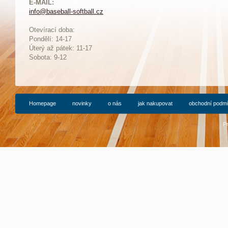
E-MAIL:
info@baseball-softball.cz
:
Otevírací doba:
Pondělí: 14-17
Ú
terý až pátek: 11-17
Sobota: 9-12
Homepage
novinky
o nás
jak nakupovat
obchodní podm
P