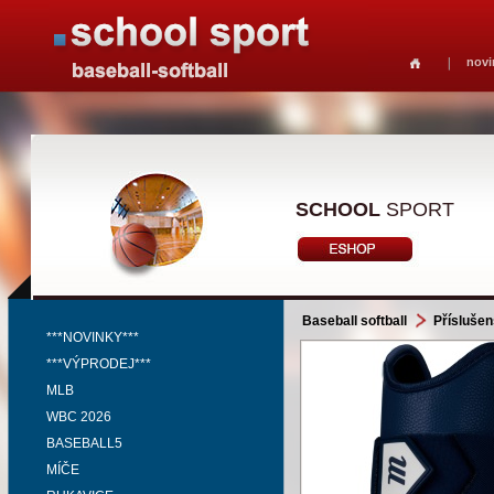
novi
SCHOOL
SPORT
Baseball softball
Příslušen
***NOVINKY***
***VÝPRODEJ***
MLB
WBC 2026
BASEBALL5
MÍČE