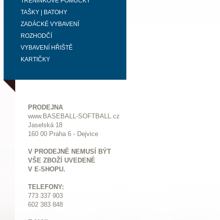
TRÉNINKOVÉ POMŮCKY
TAŠKY | BATOHY
ZADÁCKÉ VYBAVENÍ
ROZHODČÍ
VYBAVENÍ HŘIŠTĚ
KARTIČKY
PRODEJNA
www.BASEBALL-SOFTBALL.cz
Jaselská 18
160 00 Praha 6 - Dejvice
V PRODEJNĚ NEMUSÍ BÝT
VŠE ZBOŽÍ UVEDENÉ
V E-SHOPU.
TELEFONY:
773 337 903
602 383 848