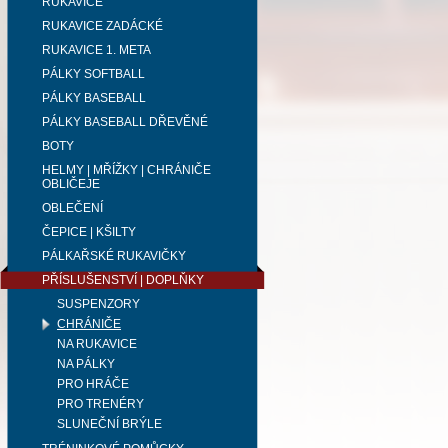
RUKAVICE
RUKAVICE ZADÁCKÉ
RUKAVICE 1. META
PÁLKY SOFTBALL
PÁLKY BASEBALL
PÁLKY BASEBALL DŘEVĚNÉ
BOTY
HELMY | MŘÍŽKY | CHRÁNIČE
OBLIČEJE
OBLEČENÍ
ČEPICE | KŠILTY
PÁLKAŘSKÉ RUKAVIČKY
PŘÍSLUŠENSTVÍ | DOPLŇKY
SUSPENZORY
CHRÁNIČE
NA RUKAVICE
NA PÁLKY
PRO HRÁČE
PRO TRENÉRY
SLUNEČNÍ BRÝLE