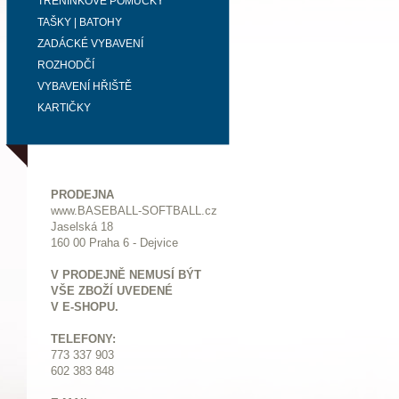
TRÉNINKOVÉ POMŮCKY
TAŠKY | BATOHY
ZADÁCKÉ VYBAVENÍ
ROZHODČÍ
VYBAVENÍ HŘIŠTĚ
KARTIČKY
PRODEJNA
www.BASEBALL-SOFTBALL.cz
Jaselská 18
160 00 Praha 6 - Dejvice
V PRODEJNĚ NEMUSÍ BÝT
VŠE ZBOŽÍ UVEDENÉ
V E-SHOPU.
TELEFONY:
773 337 903
602 383 848