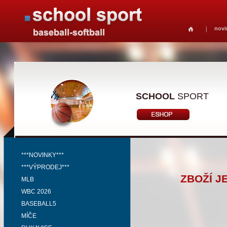
novi
SCHOOL
SPORT
***NOVINKY***
***VÝPRODEJ***
ZBOŽÍ J
MLB
WBC 2026
BASEBALL5
MÍČE