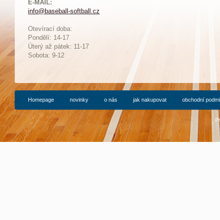
E-MAIL:
info@baseball-softball.cz
:
Otevírací doba:
Pondělí: 14-17
Ú
terý až pátek: 11-17
Sobota: 9-12
Homepage
novinky
o nás
jak nakupovat
obchodní podm
P