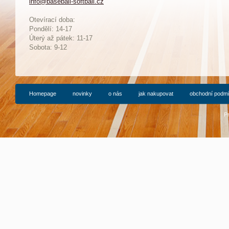
info@baseball-softball.cz
:
Otevírací doba:
Pondělí: 14-17
Ú
terý až pátek: 11-17
Sobota: 9-12
Homepage
novinky
o nás
jak nakupovat
obchodní podm
P