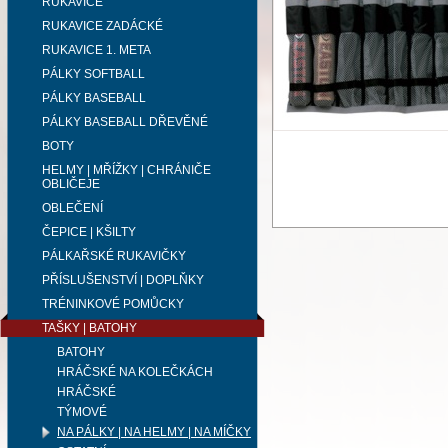
RUKAVICE
RUKAVICE ZADÁCKÉ
RUKAVICE 1. META
PÁLKY SOFTBALL
PÁLKY BASEBALL
PÁLKY BASEBALL DŘEVĚNÉ
BOTY
HELMY | MŘÍŽKY | CHRÁNIČE
OBLIČEJE
OBLEČENÍ
ČEPICE | KŠILTY
PÁLKAŘSKÉ RUKAVIČKY
PŘÍSLUŠENSTVÍ | DOPLŇKY
TRÉNINKOVÉ POMŮCKY
TAŠKY | BATOHY
BATOHY
HRÁČSKÉ NA KOLEČKÁCH
HRÁČSKÉ
TÝMOVÉ
NA PÁLKY | NA HELMY | NA MÍČKY