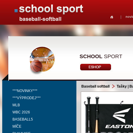
novi
SCHOOL
SPORT
Baseball softball
Tašky | B
***NOVINKY***
***VÝPRODEJ***
MLB
WBC 2026
BASEBALL5
MÍČE