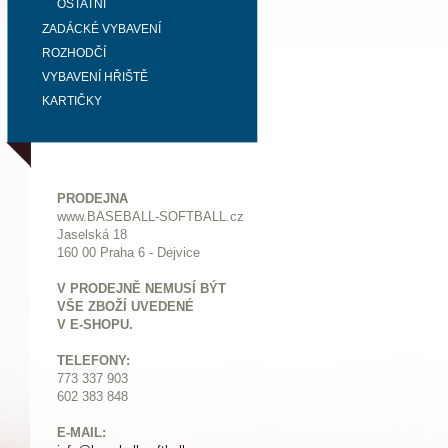
OSTATNÍ
ZADÁCKÉ VYBAVENÍ
ROZHODČÍ
VYBAVENÍ HŘIŠTĚ
KARTIČKY
PRODEJNA
www.BASEBALL-SOFTBALL.cz
Jaselská 18
160 00 Praha 6 - Dejvice
V PRODEJNĚ NEMUSÍ BÝT
VŠE ZBOŽÍ UVEDENÉ
V E-SHOPU.
TELEFONY:
773 337 903
602 383 848
E-MAIL: