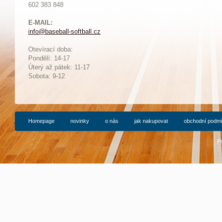
602 383 848
E-MAIL:
info@baseball-softball.cz
:
Otevírací doba:
Pondělí: 14-17
Ú
terý až pátek: 11-17
Sobota: 9-12
Homepage
novinky
o nás
jak nakupovat
obchodní podm
P