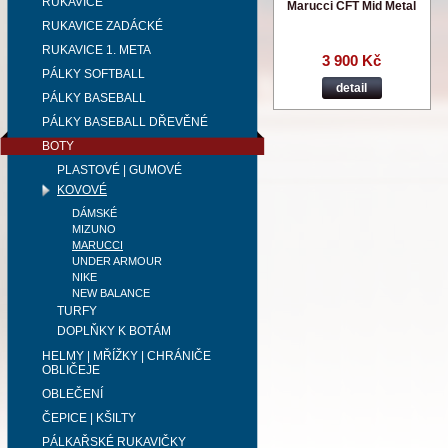
RUKAVICE
Marucci CFT Mid Metal
RUKAVICE ZADÁCKÉ
RUKAVICE 1. META
3 900 Kč
PÁLKY SOFTBALL
detail
PÁLKY BASEBALL
PÁLKY BASEBALL DŘEVĚNÉ
BOTY
PLASTOVÉ | GUMOVÉ
KOVOVÉ
DÁMSKÉ
MIZUNO
MARUCCI
UNDER ARMOUR
NIKE
NEW BALANCE
TURFY
DOPLŇKY K BOTÁM
HELMY | MŘÍŽKY | CHRÁNIČE
OBLIČEJE
OBLEČENÍ
ČEPICE | KŠILTY
PÁLKAŘSKÉ RUKAVIČKY