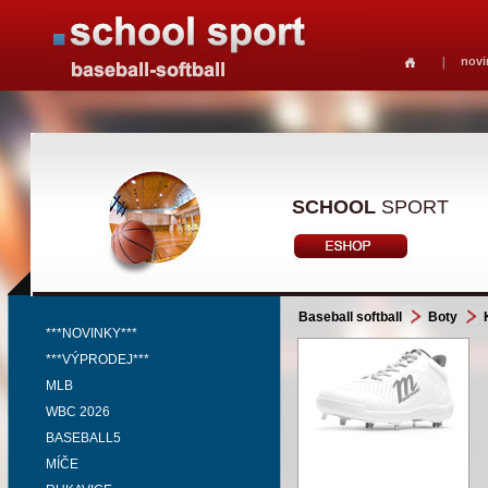
novi
SCHOOL
SPORT
Baseball softball
Boty
***NOVINKY***
***VÝPRODEJ***
MLB
WBC 2026
BASEBALL5
MÍČE