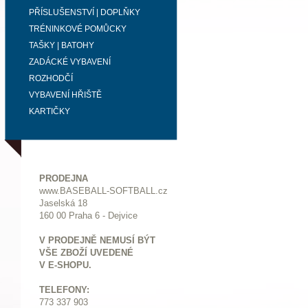
PŘÍSLUŠENSTVÍ | DOPLŇKY
TRÉNINKOVÉ POMŮCKY
TAŠKY | BATOHY
ZADÁCKÉ VYBAVENÍ
ROZHODČÍ
VYBAVENÍ HŘIŠTĚ
KARTIČKY
PRODEJNA
www.BASEBALL-SOFTBALL.cz
Jaselská 18
160 00 Praha 6 - Dejvice
V PRODEJNĚ NEMUSÍ BÝT
VŠE ZBOŽÍ UVEDENÉ
V E-SHOPU.
TELEFONY:
773 337 903