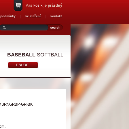
Váš
košík
je
prázdný
 podmínky
ke stažení
kontakt
BASEBALL
SOFTBALL
MBRNGRBP-GR-BK
 cm.