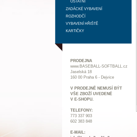
OSTATNÍ
ZADÁCKÉ VYBAVENÍ
ROZHODČÍ
VYBAVENÍ HŘIŠTĚ
KARTIČKY
PRODEJNA
www.BASEBALL-SOFTBALL.cz
Jaselská 18
160 00 Praha 6 - Dejvice
V PRODEJNĚ NEMUSÍ BÝT
VŠE ZBOŽÍ UVEDENÉ
V E-SHOPU.
TELEFONY:
773 337 903
602 383 848
E-MAIL: