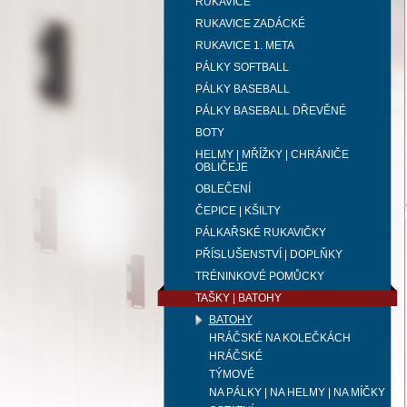
RUKAVICE
RUKAVICE ZADÁCKÉ
RUKAVICE 1. META
PÁLKY SOFTBALL
PÁLKY BASEBALL
PÁLKY BASEBALL DŘEVĚNÉ
BOTY
HELMY | MŘÍŽKY | CHRÁNIČE
OBLIČEJE
OBLEČENÍ
ČEPICE | KŠILTY
PÁLKAŘSKÉ RUKAVIČKY
PŘÍSLUŠENSTVÍ | DOPLŇKY
TRÉNINKOVÉ POMŮCKY
TAŠKY | BATOHY
BATOHY
HRÁČSKÉ NA KOLEČKÁCH
HRÁČSKÉ
TÝMOVÉ
NA PÁLKY | NA HELMY | NA MÍČKY