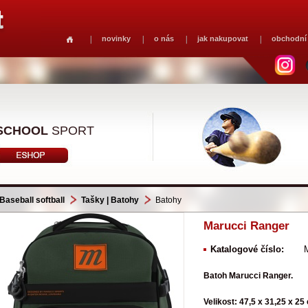
novinky
o nás
jak nakupovat
obchodní
SCHOOL
SPORT
Baseball softball
Tašky | Batohy
Batohy
Marucci Ranger
Katalogové číslo:
Batoh Marucci Ranger.
Velikost: 47,5 x 31,25 x 25