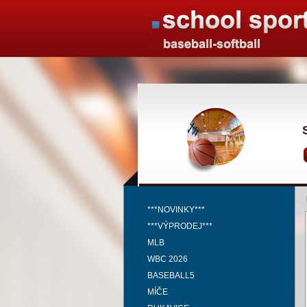
***NOVINKY***
***VÝPRODEJ***
MLB
WBC 2026
BASEBALL5
MÍČE