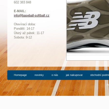
602 383 848
E-MAIL:
info@baseball-softball.cz
:
Otevírací doba:
Pondělí: 14-17
Ú
terý až pátek: 11-17
Sobota: 9-12
Homepage
novinky
o nás
jak nakupovat
obchodní podm
P