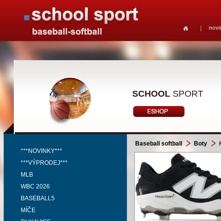
novi
SCHOOL
SPORT
Baseball softball
Boty
***NOVINKY***
***VÝPRODEJ***
MLB
WBC 2026
BASEBALL5
MÍČE