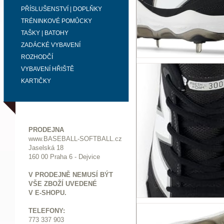
PŘÍSLUŠENSTVÍ | DOPLŇKY
TRÉNINKOVÉ POMŮCKY
TAŠKY | BATOHY
ZADÁCKÉ VYBAVENÍ
ROZHODČÍ
VYBAVENÍ HŘIŠTĚ
KARTIČKY
PRODEJNA
www.BASEBALL-SOFTBALL.cz
Jaselská 18
160 00 Praha 6 - Dejvice
V PRODEJNĚ NEMUSÍ BÝT
VŠE ZBOŽÍ UVEDENÉ
V E-SHOPU.
TELEFONY:
773 337 903