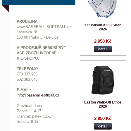
PRODEJNA
12" Wilson A500 Siren
www.BASEBALL-SOFTBALL.cz
2026
Jaselská 18
160 00 Praha 6 - Dejvice
2 950 Kč
V PRODEJNĚ NEMUSÍ BÝT
detail
VŠE ZBOŽÍ UVEDENÉ
V E-SHOPU.
TELEFONY:
773 337 903
602 383 848
E-MAIL:
info@baseball-softball.cz
:
Easton Walk-Off Ethos
Otevírací doba:
2026
Pondělí: 14-17
Ú
terý až pátek: 11-17
2 950 Kč
Sobota: 9-12
detail