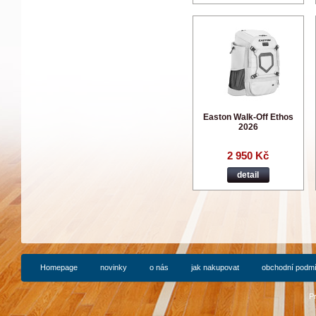
Easton Walk-Off Ethos
2026
2 950 Kč
detail
Homepage
novinky
o nás
jak nakupovat
obchodní podm
P