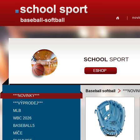
novi
SCHOOL
SPORT
Baseball softball
***NOVIN
***NOVINKY***
***VÝPRODEJ***
MLB
WBC 2026
BASEBALL5
MÍČE