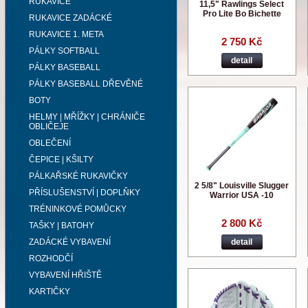
RUKAVICE
11,5" Rawlings Select
Pro Lite Bo Bichette
RUKAVICE ZADÁCKÉ
RUKAVICE 1. META
2 750 Kč
PÁLKY SOFTBALL
detail
PÁLKY BASEBALL
PÁLKY BASEBALL DŘEVĚNÉ
BOTY
HELMY | MŘÍŽKY | CHRÁNIČE
OBLIČEJE
OBLEČENÍ
ČEPICE | KŠILTY
PÁLKAŘSKÉ RUKAVIČKY
2 5/8" Louisville Slugger
PŘÍSLUŠENSTVÍ | DOPLŇKY
Warrior USA -10
TRÉNINKOVÉ POMŮCKY
2 800 Kč
TAŠKY | BATOHY
ZADÁCKÉ VYBAVENÍ
detail
ROZHODČÍ
VYBAVENÍ HŘIŠTĚ
KARTIČKY