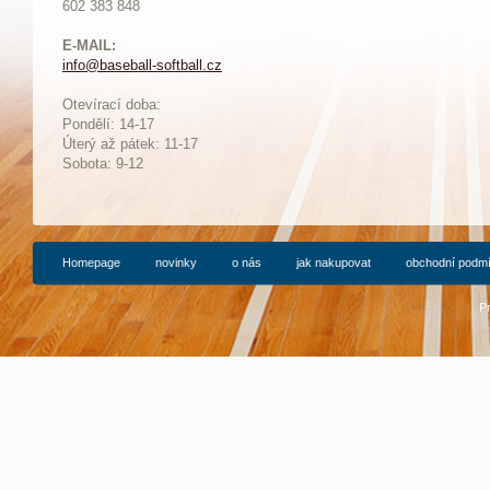
602 383 848
E-MAIL:
info@baseball-softball.cz
:
Otevírací doba:
Pondělí: 14-17
Ú
terý až pátek: 11-17
Sobota: 9-12
Homepage
novinky
o nás
jak nakupovat
obchodní podm
P