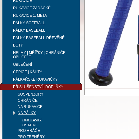
RUKAVICE
RUKAVICE ZADÁCKÉ
RUKAVICE 1. META
PÁLKY SOFTBALL
PÁLKY BASEBALL
PÁLKY BASEBALL DŘEVĚNÉ
BOTY
HELMY | MŘÍŽKY | CHRÁNIČE
OBLIČEJE
OBLEČENÍ
ČEPICE | KŠILTY
PÁLKAŘSKÉ RUKAVIČKY
PŘÍSLUŠENSTVÍ | DOPLŇKY
SUSPENZORY
CHRÁNIČE
NA RUKAVICE
NA PÁLKY
OMOTÁVKY
OSTATNÍ
PRO HRÁČE
PRO TRENÉRY