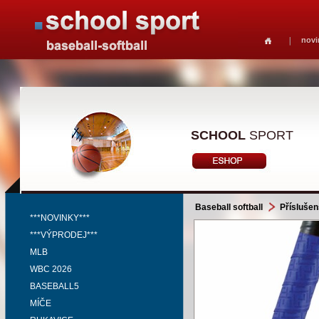
novi
SCHOOL
SPORT
Baseball softball
Příslušen
***NOVINKY***
***VÝPRODEJ***
MLB
WBC 2026
BASEBALL5
MÍČE