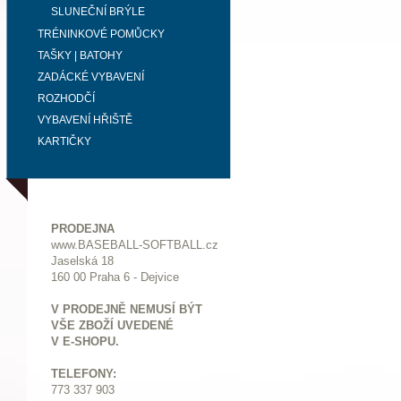
SLUNEČNÍ BRÝLE
TRÉNINKOVÉ POMŮCKY
TAŠKY | BATOHY
ZADÁCKÉ VYBAVENÍ
ROZHODČÍ
VYBAVENÍ HŘIŠTĚ
KARTIČKY
PRODEJNA
www.BASEBALL-SOFTBALL.cz
Jaselská 18
160 00 Praha 6 - Dejvice
V PRODEJNĚ NEMUSÍ BÝT
VŠE ZBOŽÍ UVEDENÉ
V E-SHOPU.
TELEFONY:
773 337 903