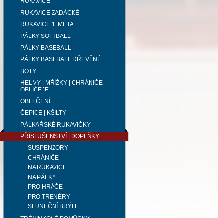
RUKAVICE
RUKAVICE ZADÁCKÉ
RUKAVICE 1. META
PÁLKY SOFTBALL
PÁLKY BASEBALL
PÁLKY BASEBALL DŘEVĚNÉ
BOTY
HELMY | MŘÍŽKY | CHRÁNIČE
OBLIČEJE
OBLEČENÍ
ČEPICE | KŠILTY
PÁLKAŘSKÉ RUKAVIČKY
PŘÍSLUŠENSTVÍ | DOPLŇKY
SUSPENZORY
CHRÁNIČE
NA RUKAVICE
NA PÁLKY
PRO HRÁČE
PRO TRENÉRY
SLUNEČNÍ BRÝLE