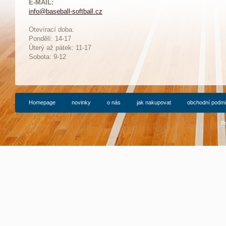
E-MAIL:
info@baseball-softball.cz
:
Otevírací doba:
Pondělí: 14-17
Ú
terý až pátek: 11-17
Sobota: 9-12
Homepage
novinky
o nás
jak nakupovat
obchodní podm
P