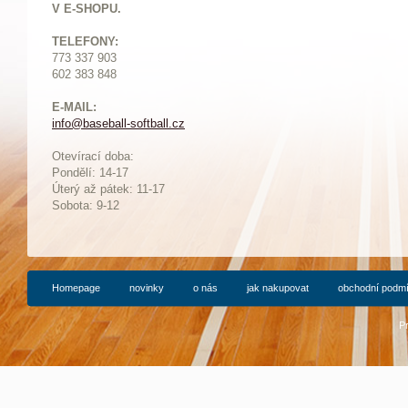
V E-SHOPU.
TELEFONY:
773 337 903
602 383 848
E-MAIL:
info@baseball-softball.cz
:
Otevírací doba:
Pondělí: 14-17
Ú
terý až pátek: 11-17
Sobota: 9-12
Homepage
novinky
o nás
jak nakupovat
obchodní podm
P