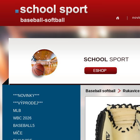
novi
SCHOOL
SPORT
Baseball softball
Rukavice
***NOVINKY***
***VÝPRODEJ***
MLB
WBC 2026
BASEBALL5
MÍČE