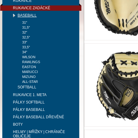
RUKAVICE
RUKAVICE ZADÁCKÉ
BASEBALL
31"
31,5"
32"
32,5"
33"
33,5"
34"
WILSON
RAWLINGS
EASTON
MARUCCI
MIZUNO
ALL-STAR
SOFTBALL
RUKAVICE 1. META
PÁLKY SOFTBALL
PÁLKY BASEBALL
PÁLKY BASEBALL DŘEVĚNÉ
BOTY
HELMY | MŘÍŽKY | CHRÁNIČE
OBLIČEJE