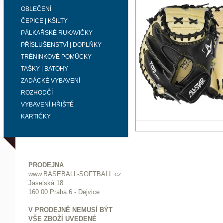
OBLEČENÍ
ČEPICE | KŠILTY
PÁLKAŘSKÉ RUKAVIČKY
PŘÍSLUŠENSTVÍ | DOPLŇKY
TRÉNINKOVÉ POMŮCKY
TAŠKY | BATOHY
ZADÁCKÉ VYBAVENÍ
ROZHODČÍ
VYBAVENÍ HŘIŠTĚ
KARTIČKY
PRODEJNA
www.BASEBALL-SOFTBALL.cz
Jaselská 18
160 00 Praha 6 - Dejvice
V PRODEJNĚ NEMUSÍ BÝT
VŠE ZBOŽÍ UVEDENÉ