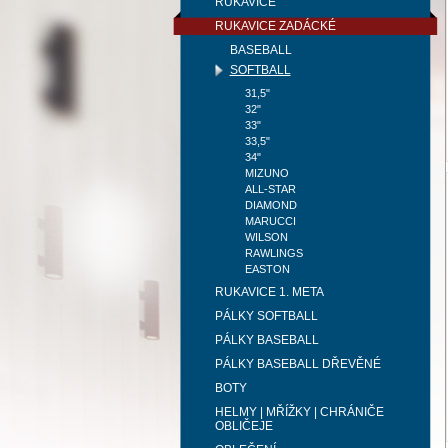
RUKAVICE
RUKAVICE ZADÁCKÉ
BASEBALL
SOFTBALL
31,5"
32"
33"
33,5"
34"
MIZUNO
ALL-STAR
DIAMOND
MARUCCI
WILSON
RAWLINGS
EASTON
RUKAVICE 1. META
PÁLKY SOFTBALL
PÁLKY BASEBALL
PÁLKY BASEBALL DŘEVĚNÉ
BOTY
HELMY | MŘÍŽKY | CHRÁNIČE
OBLIČEJE