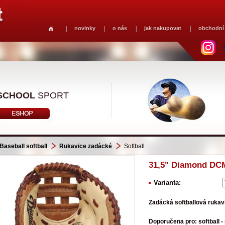
novinky
o nás
jak nakupovat
obchodní
SCHOOL
SPORT
Baseball softball
Rukavice zadácké
Softball
31,5" Diamond DCM-
Varianta:
Zadácká softballová ruka
Doporučena pro: softball -