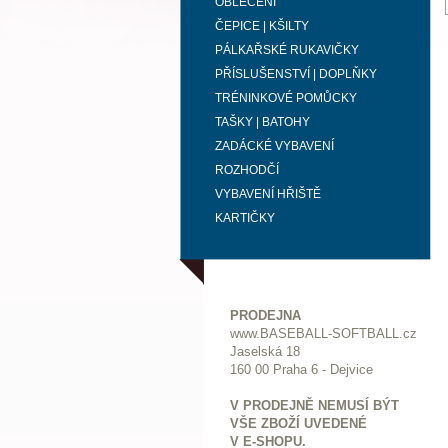
OBLEČENÍ
ČEPICE | KŠILTY
PÁLKAŘSKÉ RUKAVIČKY
PŘÍSLUŠENSTVÍ | DOPLŇKY
TRÉNINKOVÉ POMŮCKY
TAŠKY | BATOHY
ZADÁCKÉ VYBAVENÍ
ROZHODČÍ
VYBAVENÍ HŘIŠTĚ
KARTIČKY
PRODEJNA
www.BASEBALL-SOFTBALL.cz
Jaselská 18
160 00 Praha 6 - Dejvice
V PRODEJNĚ NEMUSÍ BÝT
VŠE ZBOŽÍ UVEDENÉ
V E-SHOPU.