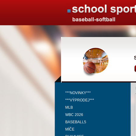
***NOVINKY***
***VÝPRODEJ***
MLB
WBC 2026
BASEBALL5
MÍČE