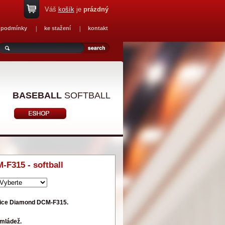
Váš
košík
je
prázdný
 podmínky
ke stažení
kontakt
BASEBALL
SOFTBALL
F315 - softball
vice Diamond DCM-F315.
 mládež.