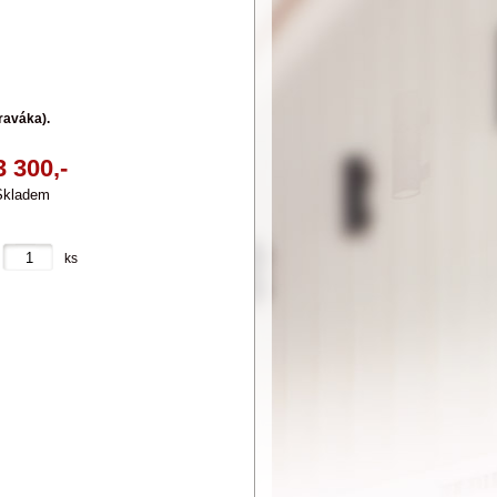
raváka).
3 300,-
Skladem
ks