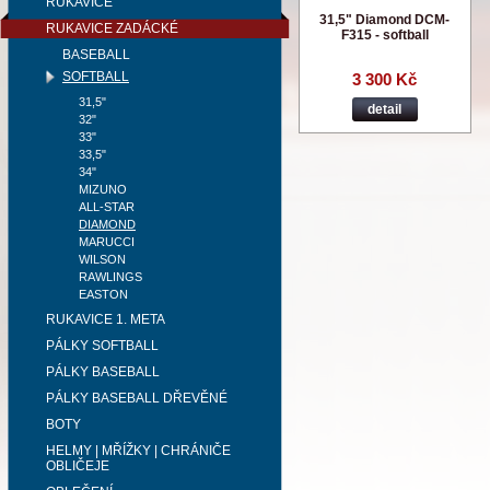
RUKAVICE
31,5" Diamond DCM-
RUKAVICE ZADÁCKÉ
F315 - softball
BASEBALL
SOFTBALL
3 300 Kč
31,5"
detail
32"
33"
33,5"
34"
MIZUNO
ALL-STAR
DIAMOND
MARUCCI
WILSON
RAWLINGS
EASTON
RUKAVICE 1. META
PÁLKY SOFTBALL
PÁLKY BASEBALL
PÁLKY BASEBALL DŘEVĚNÉ
BOTY
HELMY | MŘÍŽKY | CHRÁNIČE
OBLIČEJE