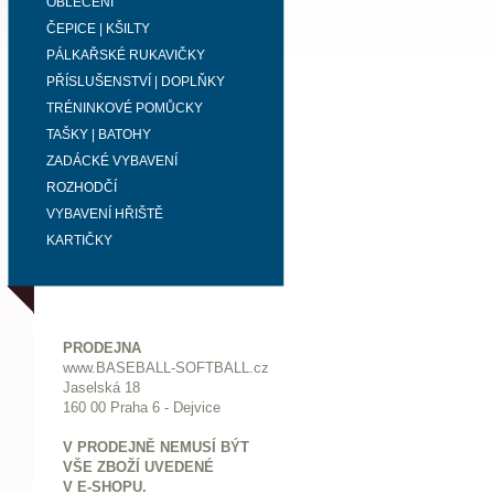
OBLEČENÍ
ČEPICE | KŠILTY
PÁLKAŘSKÉ RUKAVIČKY
PŘÍSLUŠENSTVÍ | DOPLŇKY
TRÉNINKOVÉ POMŮCKY
TAŠKY | BATOHY
ZADÁCKÉ VYBAVENÍ
ROZHODČÍ
VYBAVENÍ HŘIŠTĚ
KARTIČKY
PRODEJNA
www.BASEBALL-SOFTBALL.cz
Jaselská 18
160 00 Praha 6 - Dejvice
V PRODEJNĚ NEMUSÍ BÝT
VŠE ZBOŽÍ UVEDENÉ
V E-SHOPU.