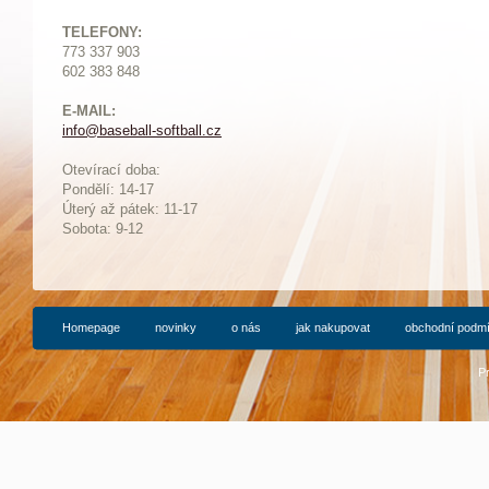
TELEFONY:
773 337 903
602 383 848
E-MAIL:
info@baseball-softball.cz
:
Otevírací doba:
Pondělí: 14-17
Ú
terý až pátek: 11-17
Sobota: 9-12
Homepage
novinky
o nás
jak nakupovat
obchodní podm
P