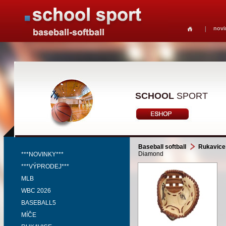
novi
SCHOOL
SPORT
Baseball softball
Rukavice
Diamond
***NOVINKY***
***VÝPRODEJ***
MLB
WBC 2026
BASEBALL5
MÍČE