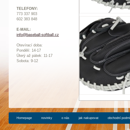
TELEFONY:
773 337 903
602 383 848
E-MAIL:
info@baseball-softball.cz
:
Otevírací doba:
Pondělí: 14-17
Ú
terý až pátek: 11-17
Sobota: 9-12
Homepage
novinky
o nás
jak nakupovat
obchodní podm
P