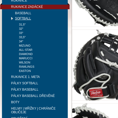
RUKAVICE
RUKAVICE ZADÁCKÉ
BASEBALL
SOFTBALL
31,5"
32"
33"
33,5"
34"
MIZUNO
ALL-STAR
DIAMOND
MARUCCI
WILSON
RAWLINGS
EASTON
RUKAVICE 1. META
PÁLKY SOFTBALL
PÁLKY BASEBALL
PÁLKY BASEBALL DŘEVĚNÉ
BOTY
HELMY | MŘÍŽKY | CHRÁNIČE
OBLIČEJE