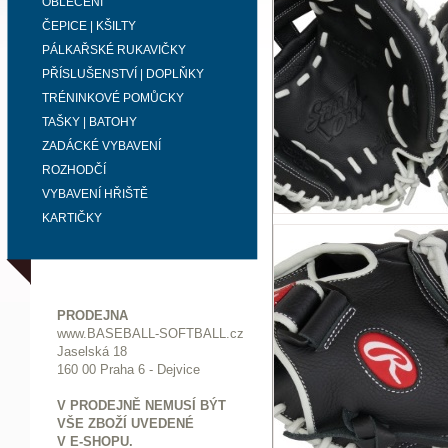
OBLEČENÍ
ČEPICE | KŠILTY
PÁLKAŘSKÉ RUKAVIČKY
PŘÍSLUŠENSTVÍ | DOPLŇKY
TRÉNINKOVÉ POMŮCKY
TAŠKY | BATOHY
ZADÁCKÉ VYBAVENÍ
ROZHODČÍ
VYBAVENÍ HŘIŠTĚ
KARTIČKY
PRODEJNA
www.BASEBALL-SOFTBALL.cz
Jaselská 18
160 00 Praha 6 - Dejvice
V PRODEJNĚ NEMUSÍ BÝT
VŠE ZBOŽÍ UVEDENÉ
V E-SHOPU.