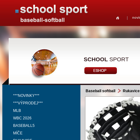
novi
SCHOOL
SPORT
Baseball softball
Rukavice
***NOVINKY***
***VÝPRODEJ***
MLB
WBC 2026
BASEBALL5
MÍČE