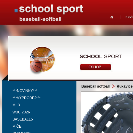
novi
SCHOOL
SPORT
Baseball softball
Rukavice
***NOVINKY***
***VÝPRODEJ***
MLB
WBC 2026
BASEBALL5
MÍČE