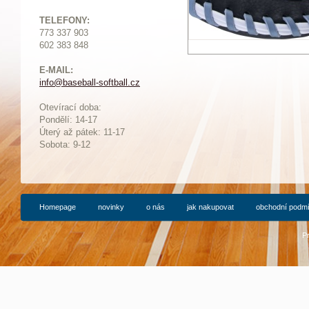
TELEFONY:
773 337 903
602 383 848
E-MAIL:
info@baseball-softball.cz
:
Otevírací doba:
Pondělí: 14-17
Ú
terý až pátek: 11-17
Sobota: 9-12
Homepage
novinky
o nás
jak nakupovat
obchodní podm
P