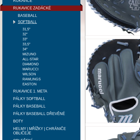
RUKAVICE
RUKAVICE ZADÁCKÉ
BASEBALL
SOFTBALL
31,5"
32"
33"
33,5"
34"
MIZUNO
ALL-STAR
DIAMOND
MARUCCI
WILSON
RAWLINGS
EASTON
RUKAVICE 1. META
PÁLKY SOFTBALL
PÁLKY BASEBALL
PÁLKY BASEBALL DŘEVĚNÉ
BOTY
HELMY | MŘÍŽKY | CHRÁNIČE
OBLIČEJE