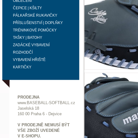
OBLEČENÍ
ČEPICE | KŠILTY
PÁLKAŘSKÉ RUKAVIČKY
PŘÍSLUŠENSTVÍ | DOPLŇKY
TRÉNINKOVÉ POMŮCKY
TAŠKY | BATOHY
ZADÁCKÉ VYBAVENÍ
ROZHODČÍ
VYBAVENÍ HŘIŠTĚ
KARTIČKY
PRODEJNA
www.BASEBALL-SOFTBALL.cz
Jaselská 18
160 00 Praha 6 - Dejvice
V PRODEJNĚ NEMUSÍ BÝT
VŠE ZBOŽÍ UVEDENÉ
V E-SHOPU.