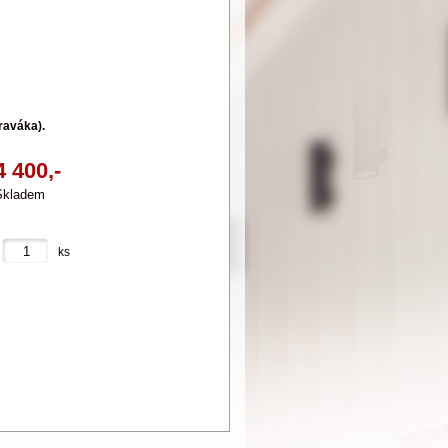
raváka).
4 400,-
Skladem
ks