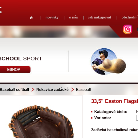
novinky
o nás
jak nakupovat
obchodní
SCHOOL
SPORT
Baseball softball
Rukavice zadácké
Baseball
33,5" Easton Flagsh
Katalogové číslo:
Varianta:
Zadácká baseballová rukav