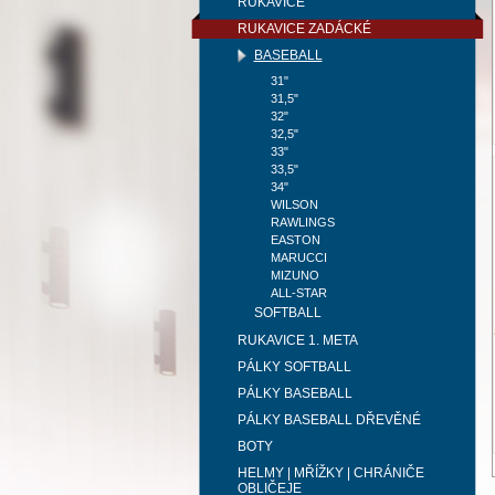
RUKAVICE
RUKAVICE ZADÁCKÉ
BASEBALL
31"
31,5"
32"
32,5"
33"
33,5"
34"
WILSON
RAWLINGS
EASTON
MARUCCI
MIZUNO
ALL-STAR
SOFTBALL
RUKAVICE 1. META
PÁLKY SOFTBALL
PÁLKY BASEBALL
PÁLKY BASEBALL DŘEVĚNÉ
BOTY
HELMY | MŘÍŽKY | CHRÁNIČE
OBLIČEJE