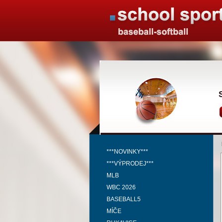
***NOVINKY***
***VÝPRODEJ***
MLB
WBC 2026
BASEBALL5
MÍČE