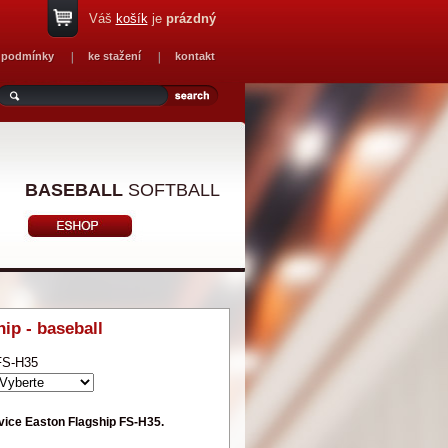
Váš
košík
je
prázdný
 podmínky
ke stažení
kontakt
BASEBALL
SOFTBALL
ip - baseball
FS-H35
ice Easton Flagship FS-H35.