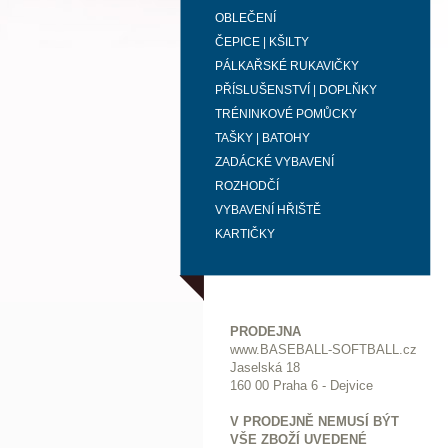
OBLEČENÍ
ČEPICE | KŠILTY
PÁLKAŘSKÉ RUKAVIČKY
PŘÍSLUŠENSTVÍ | DOPLŇKY
TRÉNINKOVÉ POMŮCKY
TAŠKY | BATOHY
ZADÁCKÉ VYBAVENÍ
ROZHODČÍ
VYBAVENÍ HŘIŠTĚ
KARTIČKY
PRODEJNA
www.BASEBALL-SOFTBALL.cz
Jaselská 18
160 00 Praha 6 - Dejvice
V PRODEJNĚ NEMUSÍ BÝT
VŠE ZBOŽÍ UVEDENÉ