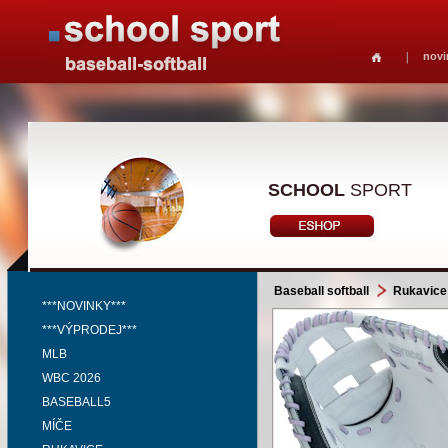
novi
SCHOOL
SPORT
Baseball softball
Rukavice
***NOVINKY***
***VÝPRODEJ***
MLB
WBC 2026
BASEBALL5
MÍČE