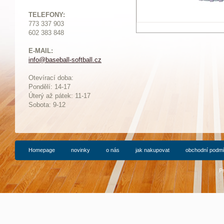
TELEFONY:
773 337 903
602 383 848
E-MAIL:
info@baseball-softball.cz
:
Otevírací doba:
Pondělí: 14-17
Ú
terý až pátek: 11-17
Sobota: 9-12
Homepage
novinky
o nás
jak nakupovat
obchodní podm
P