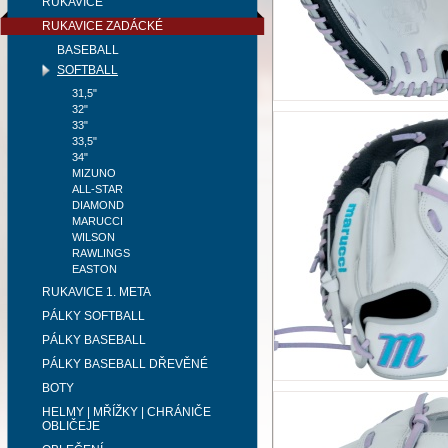
RUKAVICE
RUKAVICE ZADÁCKÉ
BASEBALL
SOFTBALL
31,5"
32"
33"
33,5"
34"
MIZUNO
ALL-STAR
DIAMOND
MARUCCI
WILSON
RAWLINGS
EASTON
RUKAVICE 1. META
PÁLKY SOFTBALL
PÁLKY BASEBALL
PÁLKY BASEBALL DŘEVĚNÉ
BOTY
HELMY | MŘÍŽKY | CHRÁNIČE
OBLIČEJE