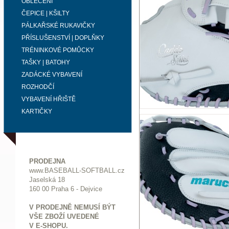
OBLEČENÍ
ČEPICE | KŠILTY
PÁLKAŘSKÉ RUKAVIČKY
PŘÍSLUŠENSTVÍ | DOPLŇKY
TRÉNINKOVÉ POMŮCKY
TAŠKY | BATOHY
ZADÁCKÉ VYBAVENÍ
ROZHODČÍ
VYBAVENÍ HŘIŠTĚ
KARTIČKY
PRODEJNA
www.BASEBALL-SOFTBALL.cz
Jaselská 18
160 00 Praha 6 - Dejvice
V PRODEJNĚ NEMUSÍ BÝT
VŠE ZBOŽÍ UVEDENÉ
V E-SHOPU.