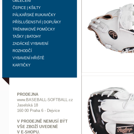
OBLEČENÍ
ČEPICE | KŠILTY
PÁLKAŘSKÉ RUKAVIČKY
PŘÍSLUŠENSTVÍ | DOPLŇKY
TRÉNINKOVÉ POMŮCKY
TAŠKY | BATOHY
ZADÁCKÉ VYBAVENÍ
ROZHODČÍ
VYBAVENÍ HŘIŠTĚ
KARTIČKY
PRODEJNA
www.BASEBALL-SOFTBALL.cz
Jaselská 18
160 00 Praha 6 - Dejvice
V PRODEJNĚ NEMUSÍ BÝT
VŠE ZBOŽÍ UVEDENÉ
V E-SHOPU.