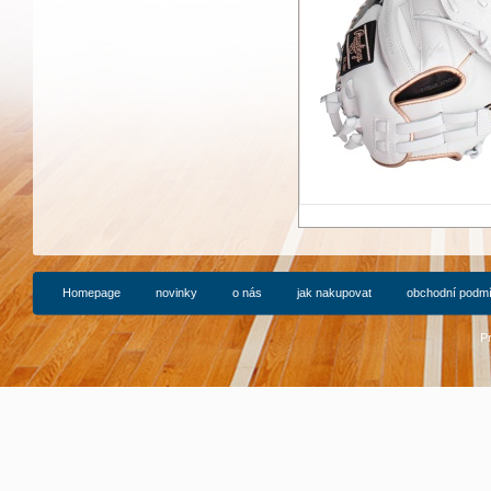
Homepage
novinky
o nás
jak nakupovat
obchodní podm
P