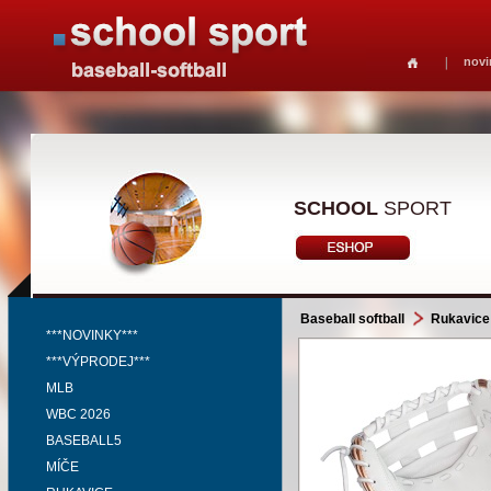
novi
SCHOOL
SPORT
Baseball softball
Rukavice
***NOVINKY***
***VÝPRODEJ***
MLB
WBC 2026
BASEBALL5
MÍČE