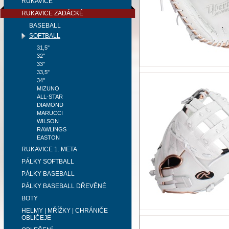
RUKAVICE
RUKAVICE ZADÁCKÉ
BASEBALL
SOFTBALL
31,5"
32"
33"
33,5"
34"
MIZUNO
ALL-STAR
DIAMOND
MARUCCI
WILSON
RAWLINGS
EASTON
RUKAVICE 1. META
PÁLKY SOFTBALL
PÁLKY BASEBALL
PÁLKY BASEBALL DŘEVĚNÉ
BOTY
HELMY | MŘÍŽKY | CHRÁNIČE
OBLIČEJE