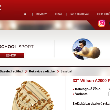
novinky
o nás
jak nakupovat
obchodní
SCHOOL
SPORT
Baseball softball
Rukavice zadácké
Baseball
33" Wilson A2000 P
Katalogové číslo:
Varianta:
Zadácká baseballová ruka