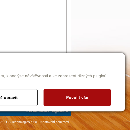
am, k analýze návštěvnosti a ke zobrazení různých pluginů
ě upravit
Povolit vše
26 - CS Technologies s.r.o.
|
Nastavení soukromí