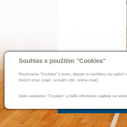
Souhlas s použitím "Cookies"
Používáme "Cookies" k tomu, abyste si návštěvu na našich s
třetích stran (např. socialní sítě, online chat).
Vaše nastavení "Cookies" a další informace najdete na strá
Homepage
novinky
o nás