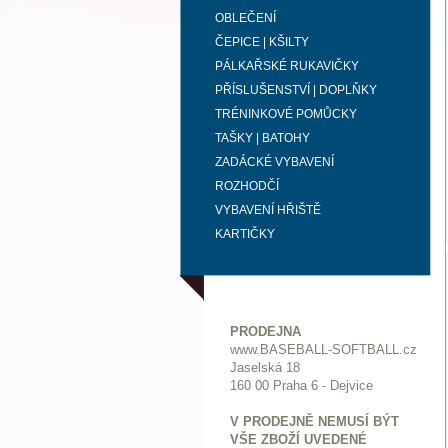
OBLEČENÍ
ČEPICE | KŠILTY
PÁLKAŘSKÉ RUKAVIČKY
PŘÍSLUŠENSTVÍ | DOPLŇKY
TRÉNINKOVÉ POMŮCKY
TAŠKY | BATOHY
ZADÁCKÉ VYBAVENÍ
ROZHODČÍ
VYBAVENÍ HŘIŠTĚ
KARTIČKY
PRODEJNA
www.BASEBALL-SOFTBALL.cz
Jaselská 18
160 00 Praha 6 - Dejvice
V PRODEJNĚ NEMUSÍ BÝT
VŠE ZBOŽÍ UVEDENÉ