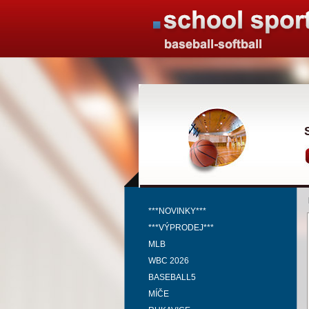
***NOVINKY***
***VÝPRODEJ***
MLB
WBC 2026
BASEBALL5
MÍČE