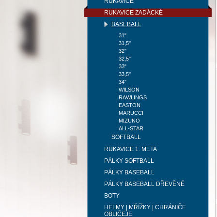
RUKAVICE
RUKAVICE ZADÁCKÉ
BASEBALL
31"
31,5"
32"
32,5"
33"
33,5"
34"
WILSON
RAWLINGS
EASTON
MARUCCI
MIZUNO
ALL-STAR
SOFTBALL
RUKAVICE 1. META
PÁLKY SOFTBALL
PÁLKY BASEBALL
PÁLKY BASEBALL DŘEVĚNÉ
BOTY
HELMY | MŘÍŽKY | CHRÁNIČE
OBLIČEJE