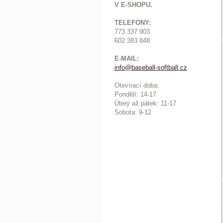
V E-SHOPU.
TELEFONY:
773 337 903
602 383 848
E-MAIL:
info@baseball-softball.cz
:
Otevírací doba:
Pondělí: 14-17
Ú
terý až pátek: 11-17
Sobota: 9-12