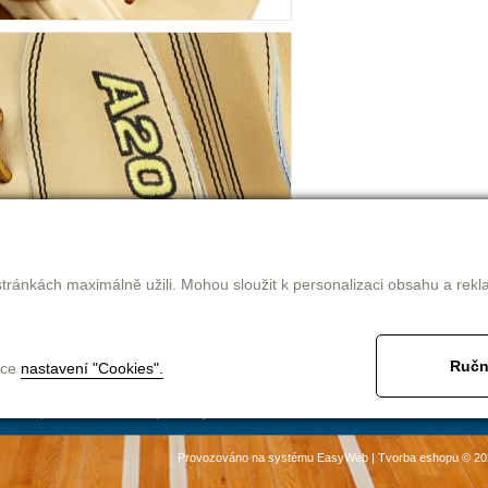
tránkách maximálně užili. Mohou sloužit k personalizaci obsahu a rekl
Ručn
nce
nastavení "Cookies".
jak nakupovat
obchodní podmínky
ke stažení
kontakt
Provozováno na systému
EasyWeb
|
Tvorba eshopu
© 20