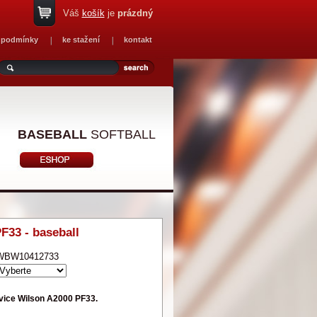
Váš
košík
je
prázdný
 podmínky
ke stažení
kontakt
BASEBALL
SOFTBALL
F33 - baseball
WBW10412733
vice Wilson A2000 PF33.