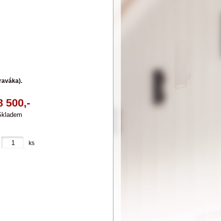
raváka).
8 500,-
Skladem
ks