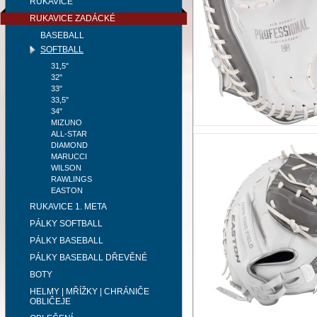
RUKAVICE
RUKAVICE ZADÁCKÉ
BASEBALL
SOFTBALL
31,5"
32"
33"
33,5"
34"
MIZUNO
ALL-STAR
DIAMOND
MARUCCI
WILSON
RAWLINGS
EASTON
RUKAVICE 1. META
PÁLKY SOFTBALL
PÁLKY BASEBALL
PÁLKY BASEBALL DŘEVĚNÉ
BOTY
HELMY | MŘÍŽKY | CHRÁNIČE
OBLIČEJE