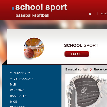
novi
SCHOOL
SPORT
Baseball softball
Rukavice
***NOVINKY***
***VÝPRODEJ***
MLB
WBC 2026
BASEBALL5
MÍČE