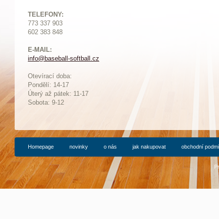
TELEFONY:
773 337 903
602 383 848
E-MAIL:
info@baseball-softball.cz
:
Otevírací doba:
Pondělí: 14-17
Ú
terý až pátek: 11-17
Sobota: 9-12
Homepage
novinky
o nás
jak nakupovat
obchodní podm
P