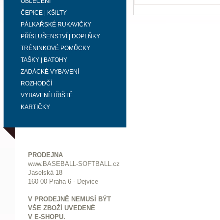
OBLEČENÍ
ČEPICE | KŠILTY
PÁLKAŘSKÉ RUKAVIČKY
PŘÍSLUŠENSTVÍ | DOPLŇKY
TRÉNINKOVÉ POMŮCKY
TAŠKY | BATOHY
ZADÁCKÉ VYBAVENÍ
ROZHODČÍ
VYBAVENÍ HŘIŠTĚ
KARTIČKY
PRODEJNA
www.BASEBALL-SOFTBALL.cz
Jaselská 18
160 00 Praha 6 - Dejvice
V PRODEJNĚ NEMUSÍ BÝT
VŠE ZBOŽÍ UVEDENÉ
V E-SHOPU.