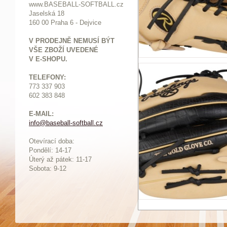
www.BASEBALL-SOFTBALL.cz
Jaselská 18
160 00 Praha 6 - Dejvice
V PRODEJNĚ NEMUSÍ BÝT
VŠE ZBOŽÍ UVEDENÉ
V E-SHOPU.
TELEFONY:
773 337 903
602 383 848
E-MAIL:
info@baseball-softball.cz
:
Otevírací doba:
Pondělí: 14-17
Ú
terý až pátek: 11-17
Sobota: 9-12