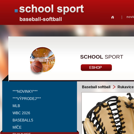
novi
SCHOOL
SPORT
Baseball softball
Rukavice
***NOVINKY***
***VÝPRODEJ***
MLB
WBC 2026
BASEBALL5
MÍČE