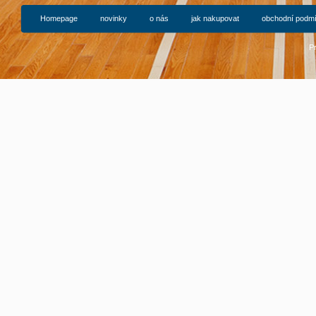
Homepage
novinky
o nás
jak nakupovat
obchodní podm
P