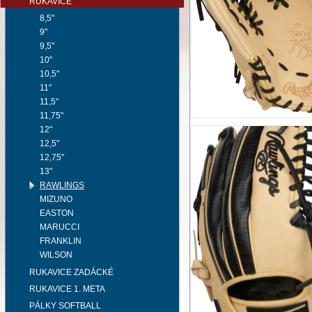
RUKAVICE
8,5"
9"
9,5"
10"
10,5"
11"
11,5"
11,75"
12"
12,5"
12,75"
13"
RAWLINGS
MIZUNO
EASTON
MARUCCI
FRANKLIN
WILSON
RUKAVICE ZADÁCKÉ
RUKAVICE 1. META
PÁLKY SOFTBALL