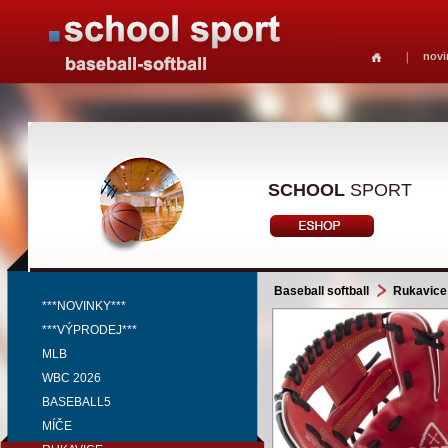
novi
SCHOOL
SPORT
Baseball softball
Rukavice
***NOVINKY***
***VÝPRODEJ***
MLB
WBC 2026
BASEBALL5
MÍČE