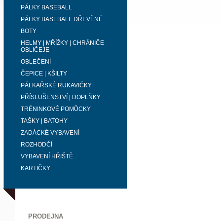
PÁLKY BASEBALL
PÁLKY BASEBALL DŘEVĚNÉ
BOTY
HELMY | MŘÍŽKY | CHRÁNIČE
OBLIČEJE
OBLEČENÍ
ČEPICE | KŠILTY
PÁLKAŘSKÉ RUKAVIČKY
PŘÍSLUŠENSTVÍ | DOPLŇKY
TRÉNINKOVÉ POMŮCKY
TAŠKY | BATOHY
ZADÁCKÉ VYBAVENÍ
ROZHODČÍ
VYBAVENÍ HŘIŠTĚ
KARTIČKY
PRODEJNA