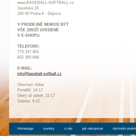
www.BASEBALL-SOFTBALL.cz
Jaselská 18
160 00 Praha 6 - Dejvice
V PRODEJNĚ NEMUSÍ BÝT
VŠE ZBOŽÍ UVEDENÉ
V E-SHOPU.
TELEFONY:
773 337 903
602 383 848
E-MAIL:
info@baseball-softball.cz
:
Otevírací doba:
Pondělí: 14-17
Ú
terý až pátek: 11-17
Sobota: 9-12
Homepage
novinky
o nás
jak nakupovat
obchodní podm