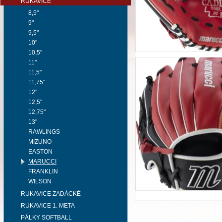
RUKAVICE
8,5"
9"
9,5"
10"
10,5"
11"
11,5"
11,75"
12"
12,5"
12,75"
13"
RAWLINGS
MIZUNO
EASTON
MARUCCI
FRANKLIN
WILSON
RUKAVICE ZADÁCKÉ
RUKAVICE 1. META
PÁLKY SOFTBALL