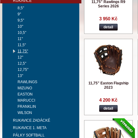
RUKAVICE
11,75" Rawlings R9
Series 2026
8,5"
9"
3 950 Kč
9,5"
10"
detail
10,5"
11"
11,5"
11,75"
12"
12,5"
12,75"
13"
RAWLINGS
11,75" Easton Flagship
2023
MIZUNO
EASTON
4 200 Kč
MARUCCI
FRANKLIN
detail
WILSON
RUKAVICE ZADÁCKÉ
RUKAVICE 1. META
PÁLKY SOFTBALL