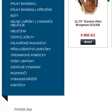
PÁLKY BASEBALL
PÁLKY BASEBALL DŘEVĚNÉ
BOTY
11,75" Easton Alex
HELMY | MŘÍŽKY | CHRÁNIČE
Bregman D32AB
OBLIČEJE
OBLEČENÍ
4 950 Kč
ČEPICE | KŠILTY
detail
PÁLKAŘSKÉ RUKAVIČKY
PŘÍSLUŠENSTVÍ | DOPLŇKY
TRÉNINKOVÉ POMŮCKY
TAŠKY | BATOHY
ZADÁCKÉ VYBAVENÍ
ROZHODČÍ
VYBAVENÍ HŘIŠTĚ
KARTIČKY
PRODEJNA