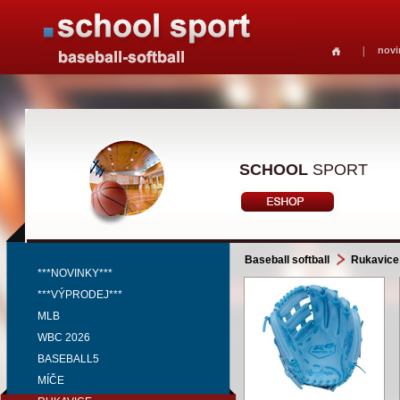
novi
SCHOOL
SPORT
Baseball softball
Rukavice
***NOVINKY***
***VÝPRODEJ***
MLB
WBC 2026
BASEBALL5
MÍČE