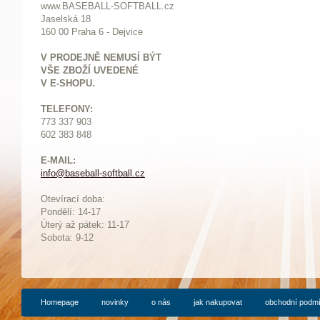
www.BASEBALL-SOFTBALL.cz
Jaselská 18
160 00 Praha 6 - Dejvice
V PRODEJNĚ NEMUSÍ BÝT
VŠE ZBOŽÍ UVEDENÉ
V E-SHOPU.
TELEFONY:
773 337 903
602 383 848
E-MAIL:
info@baseball-softball.cz
:
Otevírací doba:
Pondělí: 14-17
Ú
terý až pátek: 11-17
Sobota: 9-12
Homepage
novinky
o nás
jak nakupovat
obchodní podm