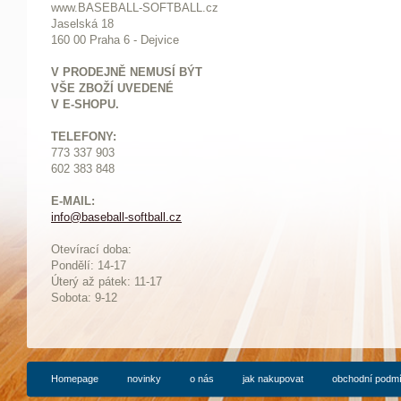
www.BASEBALL-SOFTBALL.cz
Jaselská 18
160 00 Praha 6 - Dejvice
V PRODEJNĚ NEMUSÍ BÝT
VŠE ZBOŽÍ UVEDENÉ
V E-SHOPU.
TELEFONY:
773 337 903
602 383 848
E-MAIL:
info@baseball-softball.cz
:
Otevírací doba:
Pondělí: 14-17
Ú
terý až pátek: 11-17
Sobota: 9-12
Homepage
novinky
o nás
jak nakupovat
obchodní podm