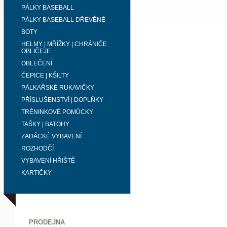
PÁLKY BASEBALL
PÁLKY BASEBALL DŘEVĚNÉ
BOTY
HELMY | MŘÍŽKY | CHRÁNIČE
OBLIČEJE
OBLEČENÍ
ČEPICE | KŠILTY
PÁLKAŘSKÉ RUKAVIČKY
PŘÍSLUŠENSTVÍ | DOPLŇKY
TRÉNINKOVÉ POMŮCKY
TAŠKY | BATOHY
ZADÁCKÉ VYBAVENÍ
ROZHODČÍ
VYBAVENÍ HŘIŠTĚ
KARTIČKY
PRODEJNA