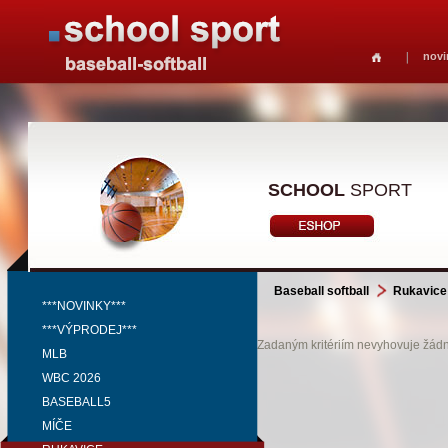
novi
SCHOOL
SPORT
Baseball softball
Rukavice
***NOVINKY***
***VÝPRODEJ***
Zadaným kritériím nevyhovuje žádný
MLB
WBC 2026
BASEBALL5
MÍČE