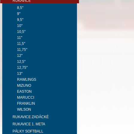
RUKAVICE
8,5"
9"
9,5"
10"
10,5"
11"
11,5"
11,75"
12"
12,5"
12,75"
13"
RAWLINGS
MIZUNO
EASTON
MARUCCI
FRANKLIN
WILSON
RUKAVICE ZADÁCKÉ
RUKAVICE 1. META
PÁLKY SOFTBALL