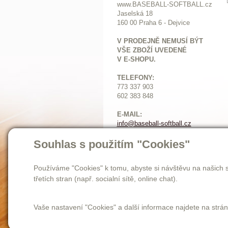
www.BASEBALL-SOFTBALL.cz
Jaselská 18
160 00 Praha 6 - Dejvice
V PRODEJNĚ NEMUSÍ BÝT
VŠE ZBOŽÍ UVEDENÉ
V E-SHOPU.
TELEFONY:
773 337 903
602 383 848
E-MAIL:
info@baseball-softball.cz
:
Otevírací doba:
Souhlas s použitím "Cookies"
Pondělí: 14-17
Ú
terý až pátek: 11-17
Používáme "Cookies" k tomu, abyste si návštěvu na našich s
Sobota: 9-12
třetích stran (např. socialní sítě, online chat).
Vaše nastavení "Cookies" a další informace najdete na strá
Homepage
novinky
o nás