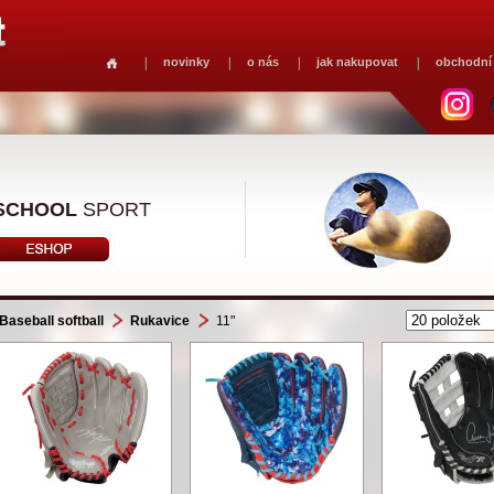
novinky
o nás
jak nakupovat
obchodní
SCHOOL
SPORT
Baseball softball
Rukavice
11"