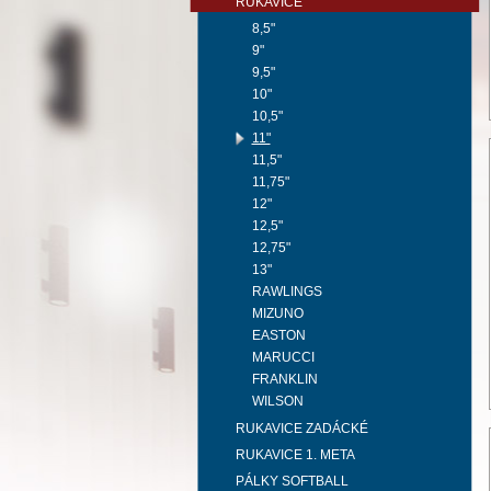
RUKAVICE
8,5"
9"
9,5"
10"
10,5"
11"
11,5"
11,75"
12"
12,5"
12,75"
13"
RAWLINGS
MIZUNO
EASTON
MARUCCI
FRANKLIN
WILSON
RUKAVICE ZADÁCKÉ
RUKAVICE 1. META
PÁLKY SOFTBALL