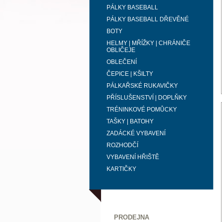
PÁLKY BASEBALL
PÁLKY BASEBALL DŘEVĚNÉ
BOTY
HELMY | MŘÍŽKY | CHRÁNIČE
OBLIČEJE
OBLEČENÍ
ČEPICE | KŠILTY
PÁLKAŘSKÉ RUKAVIČKY
PŘÍSLUŠENSTVÍ | DOPLŇKY
TRÉNINKOVÉ POMŮCKY
TAŠKY | BATOHY
ZADÁCKÉ VYBAVENÍ
ROZHODČÍ
VYBAVENÍ HŘIŠTĚ
KARTIČKY
PRODEJNA