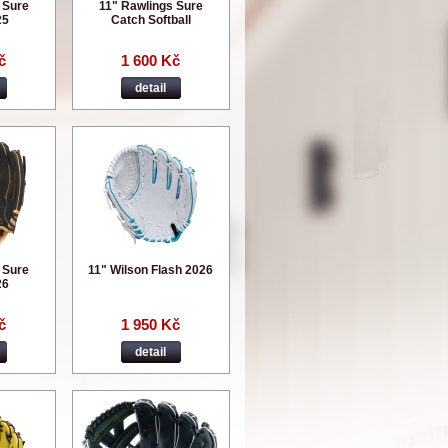
 Sure
11" Rawlings Sure
25
Catch Softball
č
1 600 Kč
detail
 Sure
11" Wilson Flash 2026
26
č
1 950 Kč
detail