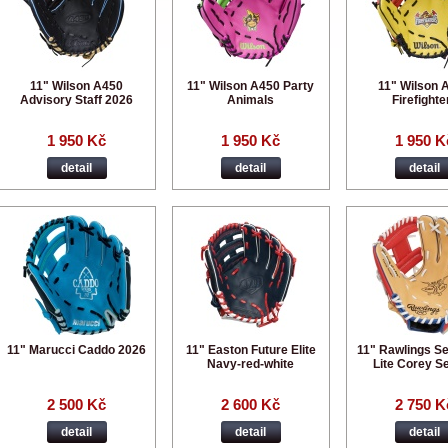
11" Wilson A450
11" Wilson A450 Party
11" Wilson 
Advisory Staff 2026
Animals
Firefighte
1 950 Kč
1 950 Kč
1 950 K
detail
detail
detail
11" Marucci Caddo 2026
11" Easton Future Elite
11" Rawlings Se
Navy-red-white
Lite Corey S
2 500 Kč
2 600 Kč
2 750 K
detail
detail
detail