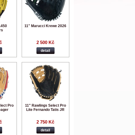
A450
11" Marucci Krewe 2026
rs
č
2 500 Kč
detail
lect Pro
11" Rawlings Select Pro
eager
Lite Fernando Tatis JR
č
2 750 Kč
detail