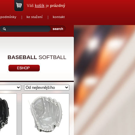
Váš
košík
je
prázdný
 podmínky
ke stažení
kontakt
BASEBALL
SOFTBALL