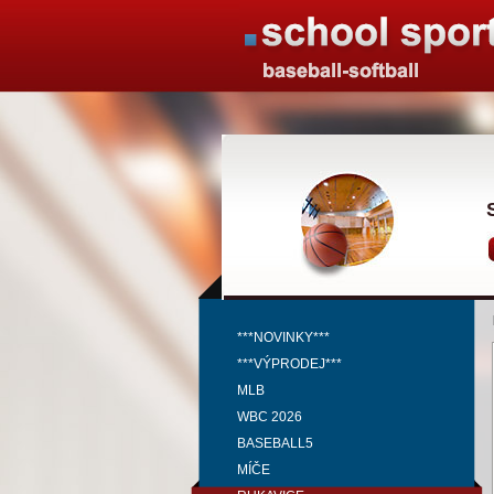
***NOVINKY***
***VÝPRODEJ***
MLB
WBC 2026
BASEBALL5
MÍČE