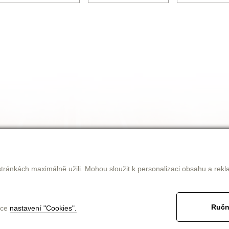
tránkách maximálně užili. Mohou sloužit k personalizaci obsahu a rekl
Ručn
nce
nastavení "Cookies".
jak nakupovat
obchodní podmínky
ke stažení
kontakt