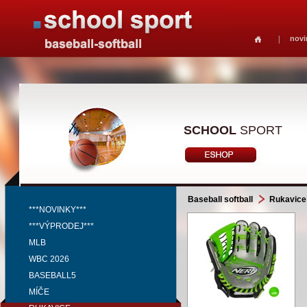
novi
SCHOOL
SPORT
Baseball softball
Rukavice
***NOVINKY***
***VÝPRODEJ***
MLB
WBC 2026
BASEBALL5
MÍČE