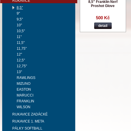
RUKAVICE
8,5" Franklin Nerf
Proshot Glove
8,5"
9"
500 Kč
9,5"
10"
detail
10,5"
11"
11,5"
11,75"
12"
12,5"
12,75"
13"
RAWLINGS
MIZUNO
EASTON
MARUCCI
FRANKLIN
WILSON
RUKAVICE ZADÁCKÉ
RUKAVICE 1. META
PÁLKY SOFTBALL