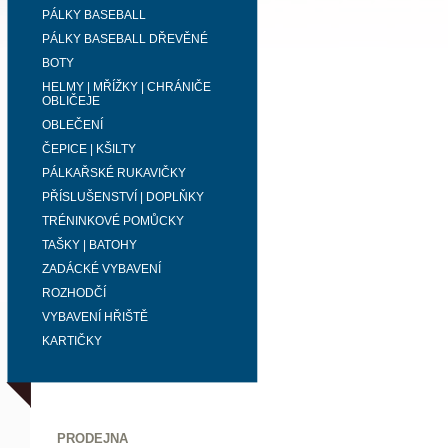
PÁLKY BASEBALL
PÁLKY BASEBALL DŘEVĚNÉ
BOTY
HELMY | MŘÍŽKY | CHRÁNIČE
OBLIČEJE
OBLEČENÍ
ČEPICE | KŠILTY
PÁLKAŘSKÉ RUKAVIČKY
PŘÍSLUŠENSTVÍ | DOPLŇKY
TRÉNINKOVÉ POMŮCKY
TAŠKY | BATOHY
ZADÁCKÉ VYBAVENÍ
ROZHODČÍ
VYBAVENÍ HŘIŠTĚ
KARTIČKY
PRODEJNA