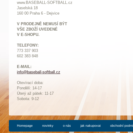
www.BASEBALL-SOFTBALL.cz
Jaselská 18
160 00 Praha 6 - Dejvice
V PRODEJNĚ NEMUSÍ BÝT
VŠE ZBOŽÍ UVEDENÉ
V E-SHOPU.
TELEFONY:
773 337 903
602 383 848
E-MAIL:
info@baseball-softball.cz
:
Otevírací doba:
Pondělí: 14-17
Ú
terý až pátek: 11-17
Sobota: 9-12
Homepage
novinky
o nás
jak nakupovat
obchodní podm