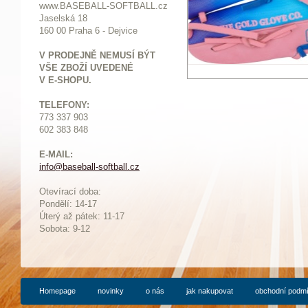
www.BASEBALL-SOFTBALL.cz
Jaselská 18
160 00 Praha 6 - Dejvice
V PRODEJNĚ NEMUSÍ BÝT
VŠE ZBOŽÍ UVEDENÉ
V E-SHOPU.
TELEFONY:
773 337 903
602 383 848
E-MAIL:
info@baseball-softball.cz
:
Otevírací doba:
Pondělí: 14-17
Ú
terý až pátek: 11-17
Sobota: 9-12
Homepage
novinky
o nás
jak nakupovat
obchodní podm