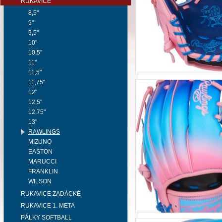
RUKAVICE
8,5"
9"
9,5"
10"
10,5"
11"
11,5"
11,75"
12"
12,5"
12,75"
13"
RAWLINGS
MIZUNO
EASTON
MARUCCI
FRANKLIN
WILSON
RUKAVICE ZADÁCKÉ
RUKAVICE 1. META
PÁLKY SOFTBALL