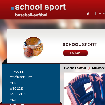
novi
SCHOOL
SPORT
Baseball softball
Rukavice
***NOVINKY***
***VÝPRODEJ***
MLB
WBC 2026
BASEBALL5
MÍČE