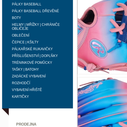
PÁLKY BASEBALL
PÁLKY BASEBALL DŘEVĚNÉ
BOTY
HELMY | MŘÍŽKY | CHRÁNIČE
OBLIČEJE
OBLEČENÍ
ČEPICE | KŠILTY
PÁLKAŘSKÉ RUKAVIČKY
PŘÍSLUŠENSTVÍ | DOPLŇKY
TRÉNINKOVÉ POMŮCKY
TAŠKY | BATOHY
ZADÁCKÉ VYBAVENÍ
ROZHODČÍ
VYBAVENÍ HŘIŠTĚ
KARTIČKY
PRODEJNA