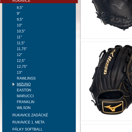
RUKAVICE
8,5"
9"
9,5"
10"
10,5"
11"
11,5"
11,75"
12"
12,5"
12,75"
13"
RAWLINGS
MIZUNO
EASTON
MARUCCI
FRANKLIN
WILSON
RUKAVICE ZADÁCKÉ
RUKAVICE 1. META
PÁLKY SOFTBALL