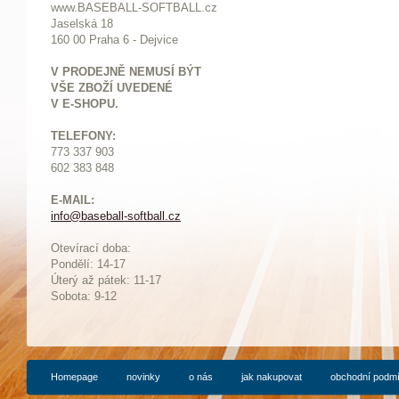
www.BASEBALL-SOFTBALL.cz
Jaselská 18
160 00 Praha 6 - Dejvice
V PRODEJNĚ NEMUSÍ BÝT
VŠE ZBOŽÍ UVEDENÉ
V E-SHOPU.
TELEFONY:
773 337 903
602 383 848
E-MAIL:
info@baseball-softball.cz
:
Otevírací doba:
Pondělí: 14-17
Ú
terý až pátek: 11-17
Sobota: 9-12
Homepage
novinky
o nás
jak nakupovat
obchodní podm