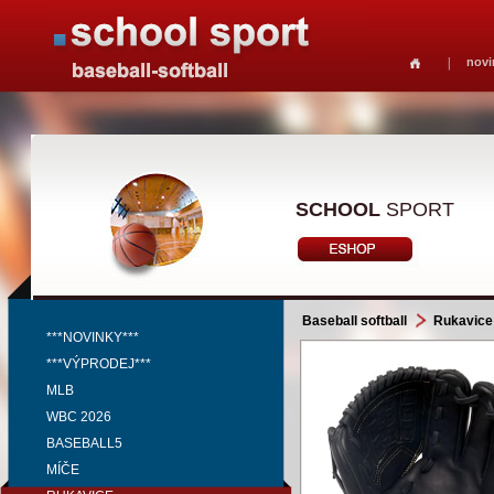
novi
SCHOOL
SPORT
Baseball softball
Rukavice
***NOVINKY***
***VÝPRODEJ***
MLB
WBC 2026
BASEBALL5
MÍČE