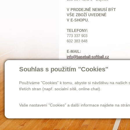
V PRODEJNĚ NEMUSÍ BÝT
VŠE ZBOŽÍ UVEDENÉ
V E-SHOPU.
TELEFONY:
773 337 903
602 383 848
E-MAIL:
info@baseball-softball.cz
:
Otevírací doba:
Souhlas s použitím "Cookies"
Pondělí: 14-17
Ú
terý až pátek: 11-17
Používáme "Cookies" k tomu, abyste si návštěvu na našich s
Sobota: 9-12
třetích stran (např. socialní sítě, online chat).
Vaše nastavení "Cookies" a další informace najdete na strá
Homepage
novinky
o nás