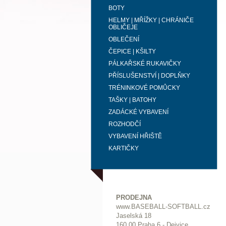
BOTY
HELMY | MŘÍŽKY | CHRÁNIČE
OBLIČEJE
OBLEČENÍ
ČEPICE | KŠILTY
PÁLKAŘSKÉ RUKAVIČKY
PŘÍSLUŠENSTVÍ | DOPLŇKY
TRÉNINKOVÉ POMŮCKY
TAŠKY | BATOHY
ZADÁCKÉ VYBAVENÍ
ROZHODČÍ
VYBAVENÍ HŘIŠTĚ
KARTIČKY
PRODEJNA
www.BASEBALL-SOFTBALL.cz
Jaselská 18
160 00 Praha 6 - Dejvice