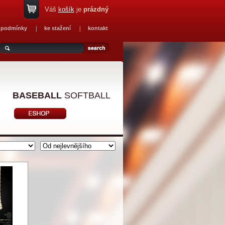
Váš
košík
je
prázdný
 podmínky
ke stažení
kontakt
BASEBALL
SOFTBALL