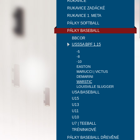
RUKAVICE
RUKAVICE ZADÁCKÉ
RUKAVICE 1. META
PÁLKY SOFTBALL
PÁLKY BASEBALL
BBCOR
USSSA BPF 1.15
-5
-8
-10
EASTON
MARUCCI | VICTUS
DEMARINI
WARSTIC
LOUISVILLE SLUGGER
USA BASEBALL
U15
U13
U11
U10
U7 | TEEBALL
TRÉNINKOVÉ
PÁLKY BASEBALL DŘEVĚNÉ