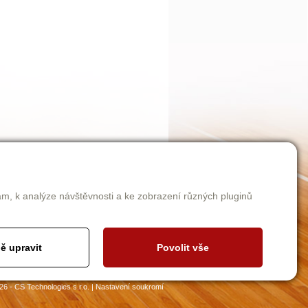
am, k analýze návštěvnosti a ke zobrazení různých pluginů
ě upravit
Povolit vše
26 - CS Technologies s.r.o.
|
Nastavení soukromí