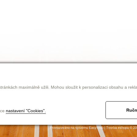
tránkách maximálně užili. Mohou sloužit k personalizaci obsahu a rekl
Ručn
nce
nastavení "Cookies".
jak nakupovat
obchodní podmínky
ke stažení
kontakt
Provozováno na systému
EasyWeb
|
Tvorba eshopu
© 20