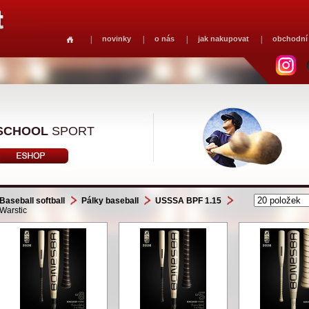
novinky
o nás
jak nakupovat
obchodní
SCHOOL
SPORT
Baseball softball
Pálky baseball
USSSA BPF 1.15
Warstic