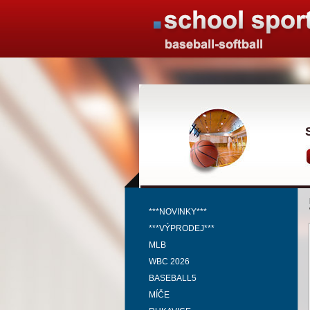
***NOVINKY***
***VÝPRODEJ***
MLB
WBC 2026
BASEBALL5
MÍČE