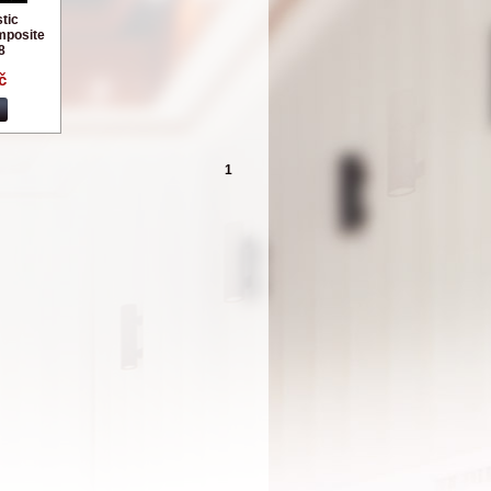
tic
mposite
8
č
1