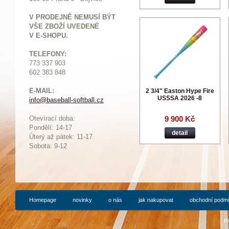
V PRODEJNĚ NEMUSÍ BÝT
VŠE ZBOŽÍ UVEDENÉ
V E-SHOPU.
TELEFONY:
773 337 903
602 383 848
E-MAIL:
2 3/4" Easton Hype Fire
USSSA 2026 -8
info@baseball-softball.cz
:
Otevírací doba:
9 900 Kč
Pondělí: 14-17
detail
Ú
terý až pátek: 11-17
Sobota: 9-12
Homepage
novinky
o nás
jak nakupovat
obchodní podm
P