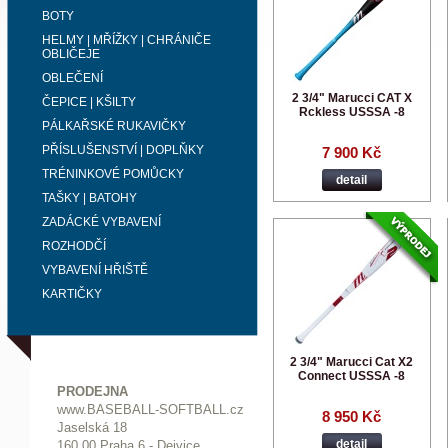
BOTY
HELMY | MŘÍŽKY | CHRÁNIČE
OBLIČEJE
OBLEČENÍ
2 3/4" Marucci CAT X
ČEPICE | KŠILTY
Rckless USSSA -8
PÁLKAŘSKÉ RUKAVIČKY
PŘÍSLUŠENSTVÍ | DOPLŇKY
7 900 Kč
TRÉNINKOVÉ POMŮCKY
detail
TAŠKY | BATOHY
ZADÁCKÉ VYBAVENÍ
ROZHODČÍ
VYBAVENÍ HŘIŠTĚ
KARTIČKY
2 3/4" Marucci Cat X2
Connect USSSA -8
PRODEJNA
www.BASEBALL-SOFTBALL.cz
8 950 Kč
Jaselská 18
detail
160 00 Praha 6 - Dejvice