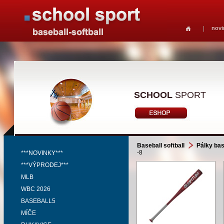
novi
SCHOOL
SPORT
Baseball softball
Pálky bas
-8
***NOVINKY***
***VÝPRODEJ***
MLB
WBC 2026
BASEBALL5
MÍČE