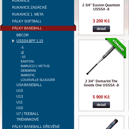
RUKAVICE
2 3/4" Easton Quantum
RUKAVICE ZADÁCKÉ
USSSA -8
RUKAVICE 1. META
3 200 Kč
PÁLKY SOFTBALL
PÁLKY BASEBALL
detail
BBCOR
USSSA BPF 1.15
-5
-8
-10
EASTON
MARUCCI | VICTUS
DEMARINI
WARSTIC
LOUISVILLE SLUGGER
2 3/4" Demarini The
USA BASEBALL
Goods One USSSA -8
U15
U13
5 900 Kč
U11
detail
U10
U7 | TEEBALL
TRÉNINKOVÉ
PÁLKY BASEBALL DŘEVĚNÉ