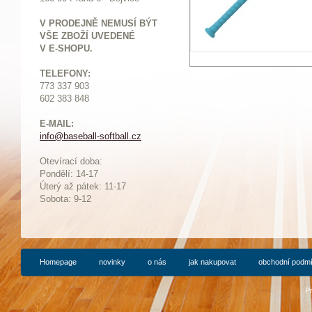
V PRODEJNĚ NEMUSÍ BÝT
VŠE ZBOŽÍ UVEDENÉ
V E-SHOPU.
TELEFONY:
773 337 903
602 383 848
E-MAIL:
info@baseball-softball.cz
:
Otevírací doba:
Pondělí: 14-17
Ú
terý až pátek: 11-17
Sobota: 9-12
Homepage
novinky
o nás
jak nakupovat
obchodní podm
P