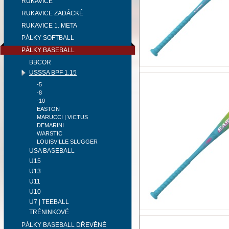
RUKAVICE
RUKAVICE ZADÁCKÉ
RUKAVICE 1. META
PÁLKY SOFTBALL
PÁLKY BASEBALL
BBCOR
USSSA BPF 1.15
-5
-8
-10
EASTON
MARUCCI | VICTUS
DEMARINI
WARSTIC
LOUISVILLE SLUGGER
USA BASEBALL
U15
U13
U11
U10
U7 | TEEBALL
TRÉNINKOVÉ
PÁLKY BASEBALL DŘEVĚNÉ