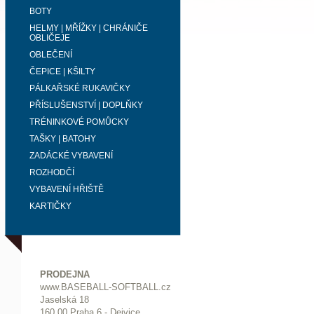
BOTY
HELMY | MŘÍŽKY | CHRÁNIČE
OBLIČEJE
OBLEČENÍ
ČEPICE | KŠILTY
PÁLKAŘSKÉ RUKAVIČKY
PŘÍSLUŠENSTVÍ | DOPLŇKY
TRÉNINKOVÉ POMŮCKY
TAŠKY | BATOHY
ZADÁCKÉ VYBAVENÍ
ROZHODČÍ
VYBAVENÍ HŘIŠTĚ
KARTIČKY
PRODEJNA
www.BASEBALL-SOFTBALL.cz
Jaselská 18
160 00 Praha 6 - Dejvice