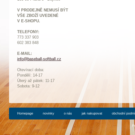
V PRODEJNĚ NEMUSÍ BÝT
VŠE ZBOŽÍ UVEDENÉ
V E-SHOPU.
TELEFONY:
773 337 903
602 383 848
E-MAIL:
info@baseball-softball.cz
:
Otevírací doba:
Pondělí: 14-17
Ú
terý až pátek: 11-17
Sobota: 9-12
Homepage
novinky
o nás
jak nakupovat
obchodní podm
P