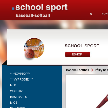
novi
SCHOOL
SPORT
Baseball softball
Pálky bas
***NOVINKY***
***VÝPRODEJ***
MLB
WBC 2026
BASEBALL5
MÍČE