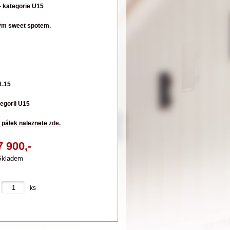
- kategorie U15
eným sweet spotem.
1.15
tegorii U15
i pálek naleznete
zde.
7 900,-
Skladem
ks