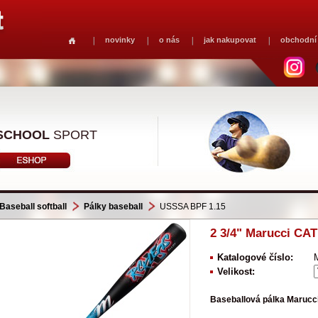
novinky
o nás
jak nakupovat
obchodní
SCHOOL
SPORT
Baseball softball
Pálky baseball
USSSA BPF 1.15
2 3/4" Marucci CA
Katalogové číslo:
Velikost:
Baseballová pálka Marucc