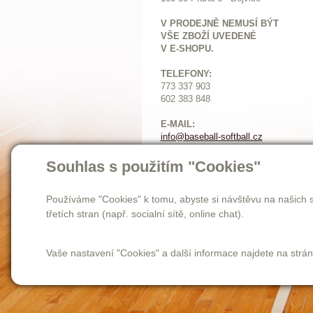
V PRODEJNĚ NEMUSÍ BÝT
VŠE ZBOŽÍ UVEDENÉ
V E-SHOPU.
TELEFONY:
773 337 903
602 383 848
E-MAIL:
info@baseball-softball.cz
:
Otevírací doba:
Souhlas s použitím "Cookies"
Pondělí: 14-17
Ú
terý až pátek: 11-17
Používáme "Cookies" k tomu, abyste si návštěvu na našich s
Sobota: 9-12
třetích stran (např. socialní sítě, online chat).
Vaše nastavení "Cookies" a další informace najdete na strá
Homepage
novinky
o nás