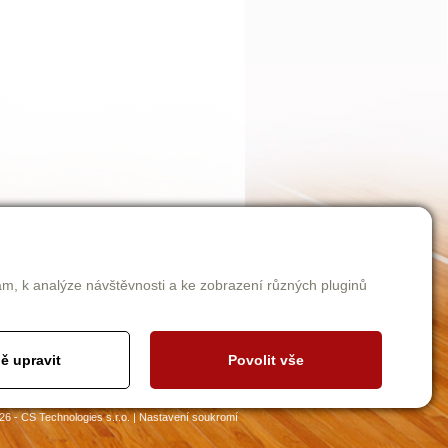
am, k analýze návštěvnosti a ke zobrazení různých pluginů
ě upravit
Povolit vše
26 - CS Technologies s.r.o.
|
Nastavení soukromí