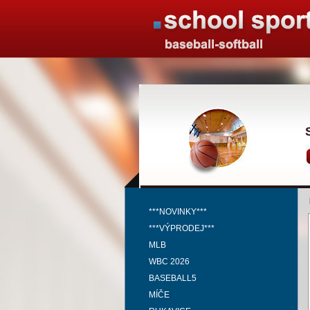
***NOVINKY***
***VÝPRODEJ***
MLB
WBC 2026
BASEBALL5
MÍČE