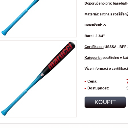
Doporučeno pro: baseball 
Materiál: slitina s rozšíř
Odlehčení: -5
Barel: 2 3/4"
Certifikace:
USSSA - BPF 
Kategorie:
použitelné v ka
Více informací o certifikac
Cena:
Dostupnost:
KOUPIT