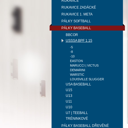
RUKAVICE
RUKAVICE ZADÁCKÉ
RUKAVICE 1. META
PÁLKY SOFTBALL
PÁLKY BASEBALL
BBCOR
USSSA BPF 1.15
-5
-8
-10
EASTON
MARUCCI | VICTUS
DEMARINI
WARSTIC
LOUISVILLE SLUGGER
USA BASEBALL
U15
U13
U11
U10
U7 | TEEBALL
TRÉNINKOVÉ
PÁLKY BASEBALL DŘEVĚNÉ