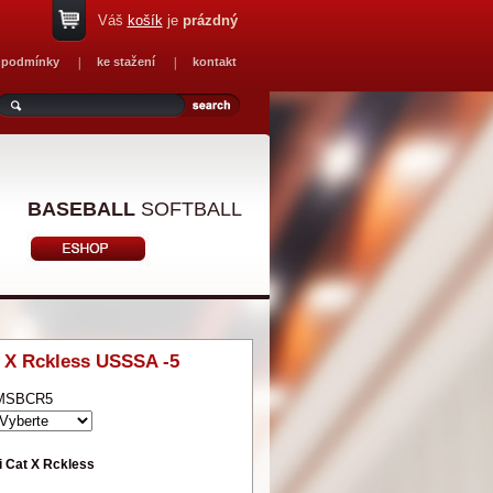
Váš
košík
je
prázdný
 podmínky
ke stažení
kontakt
BASEBALL
SOFTBALL
T X Rckless USSSA -5
MSBCR5
i Cat X Rckless