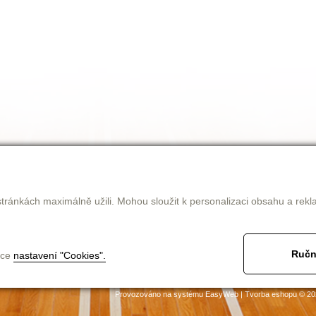
tránkách maximálně užili. Mohou sloužit k personalizaci obsahu a rekl
Ručn
nce
nastavení "Cookies".
jak nakupovat
obchodní podmínky
ke stažení
kontakt
Provozováno na systému
EasyWeb
|
Tvorba eshopu
© 20