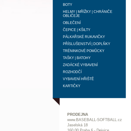
BOTY
HELMY | MŘÍŽKY | CHRÁNIČE
OBLIČEJE
OBLEČENÍ
ČEPICE | KŠILTY
PÁLKAŘSKÉ RUKAVIČKY
PŘÍSLUŠENSTVÍ | DOPLŇKY
TRÉNINKOVÉ POMŮCKY
TAŠKY | BATOHY
ZADÁCKÉ VYBAVENÍ
ROZHODČÍ
VYBAVENÍ HŘIŠTĚ
KARTIČKY
PRODEJNA
www.BASEBALL-SOFTBALL.cz
Jaselská 18
160 00 Praha 6 - Dejvice