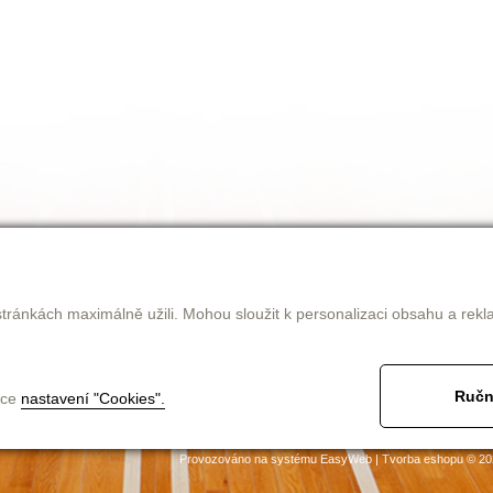
tránkách maximálně užili. Mohou sloužit k personalizaci obsahu a rekl
Ručn
nce
nastavení "Cookies".
jak nakupovat
obchodní podmínky
ke stažení
kontakt
Provozováno na systému
EasyWeb
|
Tvorba eshopu
© 20