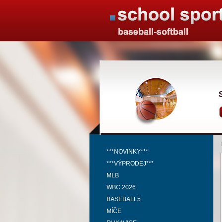
***NOVINKY***
***VÝPRODEJ***
MLB
WBC 2026
BASEBALL5
MÍČE