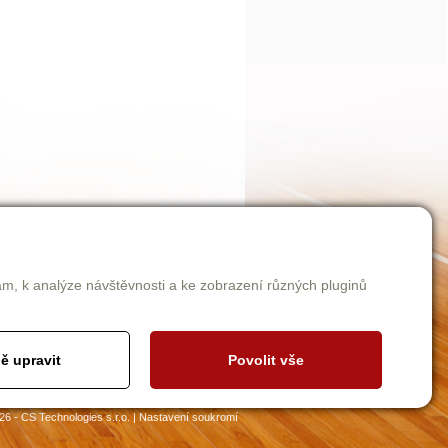
am, k analýze návštěvnosti a ke zobrazení různých pluginů
ě upravit
Povolit vše
26 - CS Technologies s.r.o.
|
Nastavení soukromí