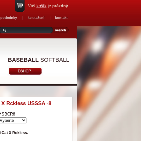
Váš
košík
je
prázdný
 podmínky
ke stažení
kontakt
BASEBALL
SOFTBALL
T X Rckless USSSA -8
MSBCR8
 Cat X Rckless.