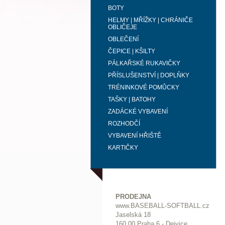
BOTY
HELMY | MŘÍŽKY | CHRÁNIČE
OBLIČEJE
OBLEČENÍ
ČEPICE | KŠILTY
PÁLKAŘSKÉ RUKAVIČKY
PŘÍSLUŠENSTVÍ | DOPLŇKY
TRÉNINKOVÉ POMŮCKY
TAŠKY | BATOHY
ZADÁCKÉ VYBAVENÍ
ROZHODČÍ
VYBAVENÍ HŘIŠTĚ
KARTIČKY
PRODEJNA
www.BASEBALL-SOFTBALL.cz
Jaselská 18
160 00 Praha 6 - Dejvice