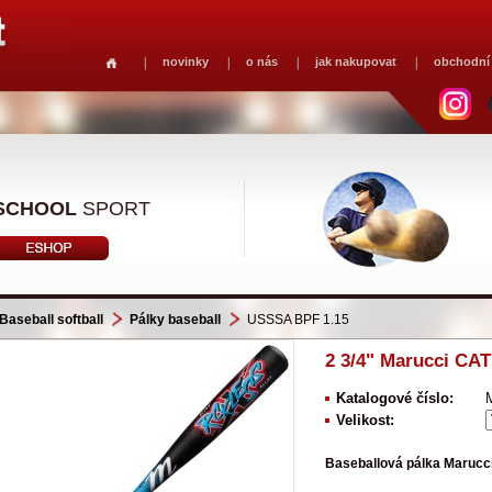
novinky
o nás
jak nakupovat
obchodní
SCHOOL
SPORT
Baseball softball
Pálky baseball
USSSA BPF 1.15
2 3/4" Marucci CA
Katalogové číslo:
Velikost:
Baseballová pálka Marucci