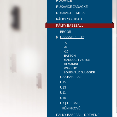
RUKAVICE
RUKAVICE ZADÁCKÉ
RUKAVICE 1. META
PÁLKY SOFTBALL
PÁLKY BASEBALL
BBCOR
USSSA BPF 1.15
-5
-8
-10
EASTON
MARUCCI | VICTUS
DEMARINI
WARSTIC
LOUISVILLE SLUGGER
USA BASEBALL
U15
U13
U11
U10
U7 | TEEBALL
TRÉNINKOVÉ
PÁLKY BASEBALL DŘEVĚNÉ