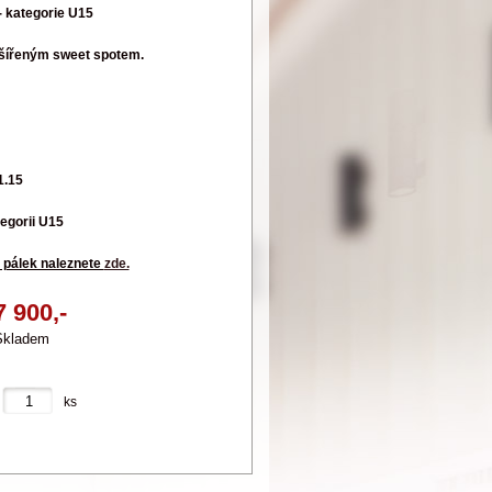
- kategorie U15
rozšířeným sweet spotem.
1.15
tegorii U15
i pálek naleznete
zde.
7 900,-
Skladem
ks