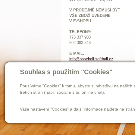
V PRODEJNĚ NEMUSÍ BÝT
VŠE ZBOŽÍ UVEDENÉ
V E-SHOPU.
TELEFONY:
773 337 903
602 383 848
E-MAIL:
info@baseball-softball.cz
:
Otevírací doba:
Souhlas s použitím "Cookies"
Pondělí: 14-17
Ú
terý až pátek: 11-17
Používáme "Cookies" k tomu, abyste si návštěvu na našich s
Sobota: 9-12
třetích stran (např. socialní sítě, online chat).
Vaše nastavení "Cookies" a další informace najdete na strá
Homepage
novinky
o nás