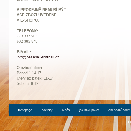
V PRODEJNĚ NEMUSÍ BÝT
VŠE ZBOŽÍ UVEDENÉ
V E-SHOPU.
TELEFONY:
773 337 903
602 383 848
E-MAIL:
info@baseball-softball.cz
:
Otevírací doba:
Pondělí: 14-17
Ú
terý až pátek: 11-17
Sobota: 9-12
Homepage
novinky
o nás
jak nakupovat
obchodní podm
P