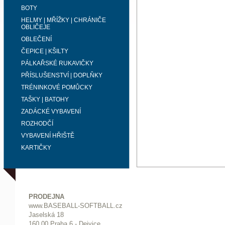
BOTY
HELMY | MŘÍŽKY | CHRÁNIČE
OBLIČEJE
OBLEČENÍ
ČEPICE | KŠILTY
PÁLKAŘSKÉ RUKAVIČKY
PŘÍSLUŠENSTVÍ | DOPLŇKY
TRÉNINKOVÉ POMŮCKY
TAŠKY | BATOHY
ZADÁCKÉ VYBAVENÍ
ROZHODČÍ
VYBAVENÍ HŘIŠTĚ
KARTIČKY
PRODEJNA
www.BASEBALL-SOFTBALL.cz
Jaselská 18
160 00 Praha 6 - Dejvice