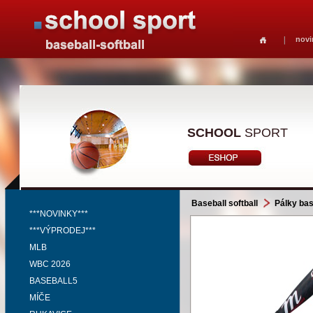
novi
SCHOOL
SPORT
Baseball softball
Pálky bas
***NOVINKY***
***VÝPRODEJ***
MLB
WBC 2026
BASEBALL5
MÍČE