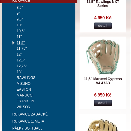
RUKAVICE
11,5" Rawlings NXT
Series
8,5"
9"
4 950 Kč
9,5"
10"
detail
10,5"
11"
11,5"
11,75"
12"
12,5"
12,75"
13"
RAWLINGS
11,5" Marucci Cypress
V4 43A3
MIZUNO
EASTON
6 950 Kč
MARUCCI
FRANKLIN
detail
WILSON
RUKAVICE ZADÁCKÉ
RUKAVICE 1. META
PÁLKY SOFTBALL