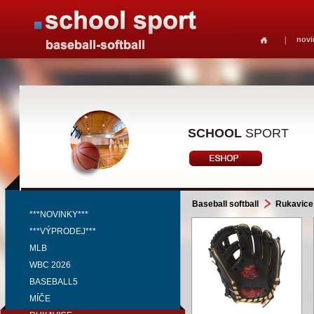
novi
SCHOOL
SPORT
Baseball softball
Rukavice
***NOVINKY***
***VÝPRODEJ***
MLB
WBC 2026
BASEBALL5
MÍČE