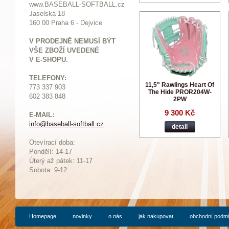
www.BASEBALL-SOFTBALL.cz
Jaselská 18
160 00 Praha 6 - Dejvice
V PRODEJNĚ NEMUSÍ BÝT
VŠE ZBOŽÍ UVEDENÉ
V E-SHOPU.
TELEFONY:
11,5" Rawlings Heart Of
773 337 903
The Hide PROR204W-
602 383 848
2PW
9 300 Kč
E-MAIL:
info@baseball-softball.cz
:
detail
Otevírací doba:
Pondělí: 14-17
Ú
terý až pátek: 11-17
Sobota: 9-12
Homepage
novinky
o nás
jak nakupovat
obchodní podm