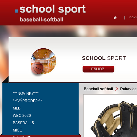
novi
SCHOOL
SPORT
Baseball softball
Rukavice
***NOVINKY***
***VÝPRODEJ***
MLB
WBC 2026
BASEBALL5
MÍČE