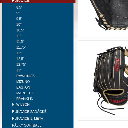
RUKAVICE
8,5"
9"
9,5"
10"
10,5"
11"
11,5"
11,75"
12"
12,5"
12,75"
13"
RAWLINGS
MIZUNO
EASTON
MARUCCI
FRANKLIN
WILSON
RUKAVICE ZADÁCKÉ
RUKAVICE 1. META
PÁLKY SOFTBALL