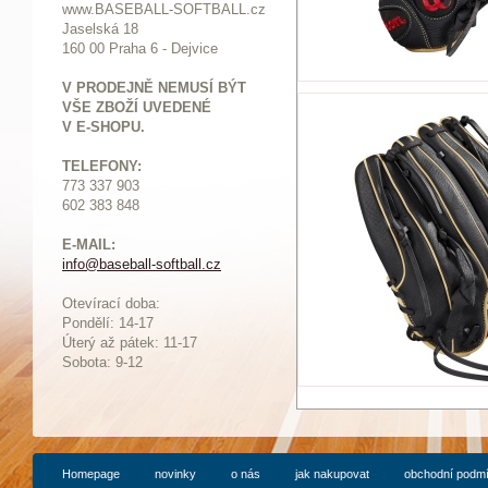
www.BASEBALL-SOFTBALL.cz
Jaselská 18
160 00 Praha 6 - Dejvice
V PRODEJNĚ NEMUSÍ BÝT
VŠE ZBOŽÍ UVEDENÉ
V E-SHOPU.
TELEFONY:
773 337 903
602 383 848
E-MAIL:
info@baseball-softball.cz
:
Otevírací doba:
Pondělí: 14-17
Ú
terý až pátek: 11-17
Sobota: 9-12
Homepage
novinky
o nás
jak nakupovat
obchodní podm