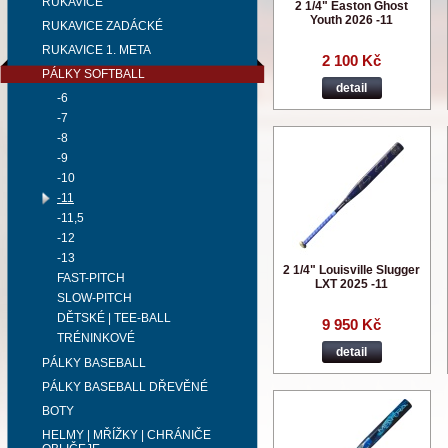
RUKAVICE
2 1/4" Easton Ghost
Youth 2026 -11
RUKAVICE ZADÁCKÉ
RUKAVICE 1. META
2 100 Kč
PÁLKY SOFTBALL
detail
-6
-7
-8
-9
-10
-11
-11,5
-12
-13
2 1/4" Louisville Slugger
FAST-PITCH
LXT 2025 -11
SLOW-PITCH
DĚTSKÉ | TEE-BALL
9 950 Kč
TRÉNINKOVÉ
detail
PÁLKY BASEBALL
PÁLKY BASEBALL DŘEVĚNÉ
BOTY
HELMY | MŘÍŽKY | CHRÁNIČE