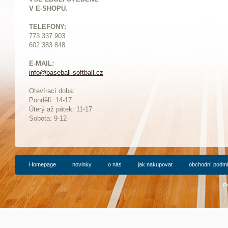
V E-SHOPU.
TELEFONY:
773 337 903
602 383 848
E-MAIL:
info@baseball-softball.cz
:
Otevírací doba:
Pondělí: 14-17
Ú
terý až pátek: 11-17
Sobota: 9-12
Homepage
novinky
o nás
jak nakupovat
obchodní podm
P