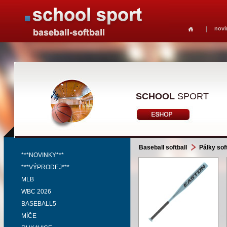
novi
SCHOOL
SPORT
Baseball softball
Pálky soft
***NOVINKY***
***VÝPRODEJ***
MLB
WBC 2026
BASEBALL5
MÍČE