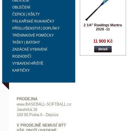
OBLIČEJE
OBLEČENÍ
ČEPICE | KŠILTY
PÁLKAŘSKÉ RUKAVIČKY
2 1/4" Rawlings Mantra
PŘÍSLUŠENSTVÍ | DOPLŇKY
2026 -11
TRÉNINKOVÉ POMŮCKY
11 900 Kč
TAŠKY | BATOHY
detail
ZADÁCKÉ VYBAVENÍ
ROZHODČÍ
VYBAVENÍ HŘIŠTĚ
KARTIČKY
PRODEJNA
www.BASEBALL-SOFTBALL.cz
Jaselská 18
160 00 Praha 6 - Dejvice
V PRODEJNĚ NEMUSÍ BÝT
VŠE ZBOŽÍ UVEDENÉ