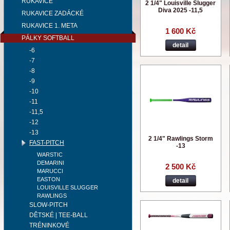
RUKAVICE
2 1/4" Louisville Slugger
Diva 2025 -11,5
RUKAVICE ZADÁCKÉ
RUKAVICE 1. META
1 600 Kč
PÁLKY SOFTBALL
detail
-6
-7
-8
-9
-10
-11
-11,5
-12
-13
2 1/4" Rawlings Storm
FAST-PITCH
-13
WARSTIC
DEMARINI
2 500 Kč
MARUCCI
EASTON
detail
LOUISVILLE SLUGGER
RAWLINGS
SLOW-PITCH
DĚTSKÉ | TEE-BALL
TRÉNINKOVÉ