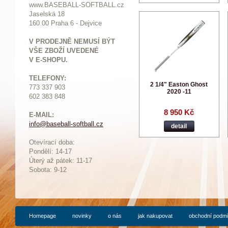
www.BASEBALL-SOFTBALL.cz
Jaselská 18
160 00 Praha 6 - Dejvice
V PRODEJNĚ NEMUSÍ BÝT
VŠE ZBOŽÍ UVEDENÉ
V E-SHOPU.
TELEFONY:
2 1/4" Easton Ghost
773 337 903
2020 -11
602 383 848
8 950 Kč
E-MAIL:
info@baseball-softball.cz
:
detail
Otevírací doba:
Pondělí: 14-17
Ú
terý až pátek: 11-17
Sobota: 9-12
Homepage
novinky
o nás
jak nakupovat
obchodní podm