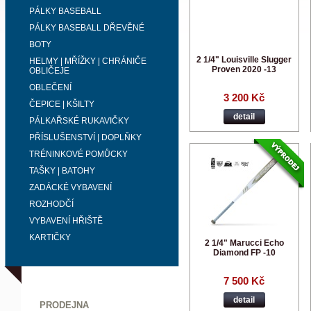
PÁLKY BASEBALL
PÁLKY BASEBALL DŘEVĚNÉ
BOTY
2 1/4" Louisville Slugger
HELMY | MŘÍŽKY | CHRÁNIČE
Proven 2020 -13
OBLIČEJE
OBLEČENÍ
3 200 Kč
ČEPICE | KŠILTY
detail
PÁLKAŘSKÉ RUKAVIČKY
PŘÍSLUŠENSTVÍ | DOPLŇKY
TRÉNINKOVÉ POMŮCKY
TAŠKY | BATOHY
ZADÁCKÉ VYBAVENÍ
ROZHODČÍ
VYBAVENÍ HŘIŠTĚ
KARTIČKY
2 1/4" Marucci Echo
Diamond FP -10
7 500 Kč
detail
PRODEJNA