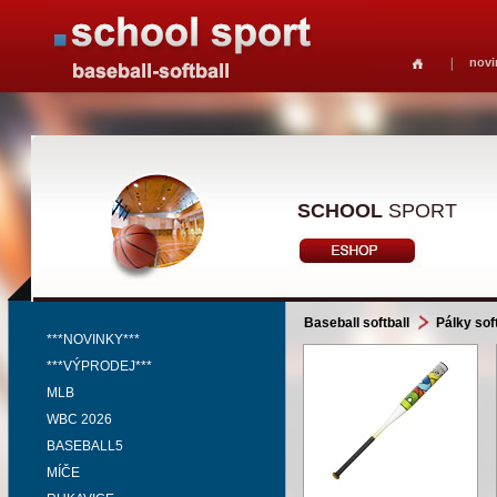
novi
SCHOOL
SPORT
Baseball softball
Pálky soft
***NOVINKY***
***VÝPRODEJ***
MLB
WBC 2026
BASEBALL5
MÍČE