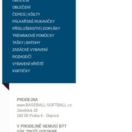
OBLIČEJE
OBLEČENÍ
ČEPICE | KŠILTY
PÁLKAŘSKÉ RUKAVIČKY
PŘÍSLUŠENSTVÍ | DOPLŇKY
TRÉNINKOVÉ POMŮCKY
TAŠKY | BATOHY
ZADÁCKÉ VYBAVENÍ
ROZHODČÍ
VYBAVENÍ HŘIŠTĚ
KARTIČKY
PRODEJNA
www.BASEBALL-SOFTBALL.cz
Jaselská 18
160 00 Praha 6 - Dejvice
V PRODEJNĚ NEMUSÍ BÝT
VŠE ZBOŽÍ UVEDENÉ