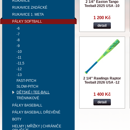
RUKAVICE
2 1/4" Easton Tango
Teeball 2025 USA -10
RUKAVICE ZADÁCKÉ
RUKAVICE 1. META
1 200 Kč
PÁLKY SOFTBALL
detail
-6
-7
-8
-9
-10
-11
-11,5
-12
-13
2 1/4" Rawlings Raptor
FAST-PITCH
Teeball 2026 USA -12
SLOW-PITCH
DĚTSKÉ | TEE-BALL
1 400 Kč
TRÉNINKOVÉ
detail
PÁLKY BASEBALL
PÁLKY BASEBALL DŘEVĚNÉ
BOTY
HELMY | MŘÍŽKY | CHRÁNIČE