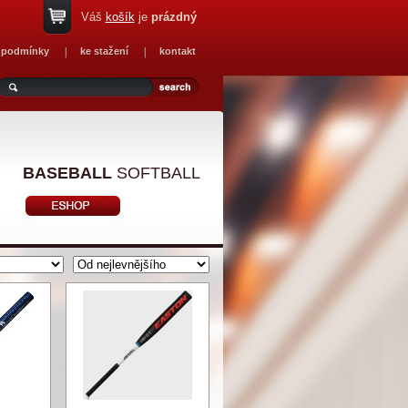
Váš
košík
je
prázdný
 podmínky
ke stažení
kontakt
BASEBALL
SOFTBALL