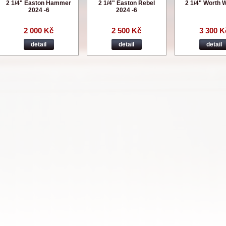
2 1/4" Easton Hammer
2 1/4" Easton Rebel
2 1/4" Worth 
2024 -6
2024 -6
2 000 Kč
2 500 Kč
3 300 K
detail
detail
detail