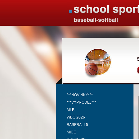
***NOVINKY***
***VÝPRODEJ***
MLB
WBC 2026
BASEBALL5
MÍČE