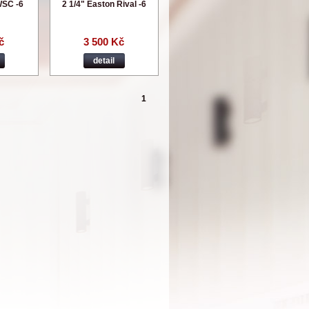
WSC -6
2 1/4" Easton Rival -6
č
3 500 Kč
detail
1