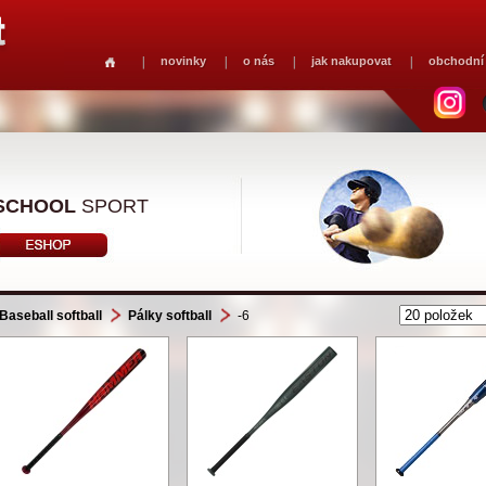
novinky
o nás
jak nakupovat
obchodní
SCHOOL
SPORT
Baseball softball
Pálky softball
-6