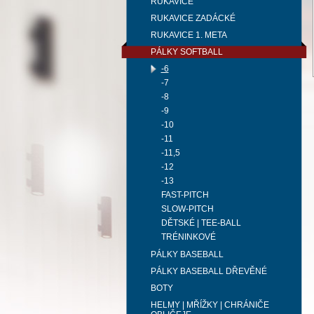
RUKAVICE
RUKAVICE ZADÁCKÉ
RUKAVICE 1. META
PÁLKY SOFTBALL
-6
-7
-8
-9
-10
-11
-11,5
-12
-13
FAST-PITCH
SLOW-PITCH
DĚTSKÉ | TEE-BALL
TRÉNINKOVÉ
PÁLKY BASEBALL
PÁLKY BASEBALL DŘEVĚNÉ
BOTY
HELMY | MŘÍŽKY | CHRÁNIČE