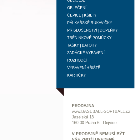
OBLIČEJE
OBLEČENÍ
ČEPICE | KŠILTY
PÁLKAŘSKÉ RUKAVIČKY
PŘÍSLUŠENSTVÍ | DOPLŇKY
TRÉNINKOVÉ POMŮCKY
TAŠKY | BATOHY
ZADÁCKÉ VYBAVENÍ
ROZHODČÍ
VYBAVENÍ HŘIŠTĚ
KARTIČKY
PRODEJNA
www.BASEBALL-SOFTBALL.cz
Jaselská 18
160 00 Praha 6 - Dejvice
V PRODEJNĚ NEMUSÍ BÝT
VŠE ZBOŽÍ UVEDENÉ