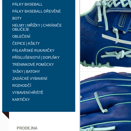
PÁLKY BASEBALL
PÁLKY BASEBALL DŘEVĚNÉ
BOTY
HELMY | MŘÍŽKY | CHRÁNIČE
OBLIČEJE
OBLEČENÍ
ČEPICE | KŠILTY
PÁLKAŘSKÉ RUKAVIČKY
PŘÍSLUŠENSTVÍ | DOPLŇKY
TRÉNINKOVÉ POMŮCKY
TAŠKY | BATOHY
ZADÁCKÉ VYBAVENÍ
ROZHODČÍ
VYBAVENÍ HŘIŠTĚ
KARTIČKY
PRODEJNA