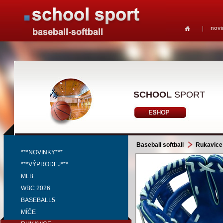
novi
SCHOOL
SPORT
Baseball softball
Rukavice
***NOVINKY***
***VÝPRODEJ***
MLB
WBC 2026
BASEBALL5
MÍČE