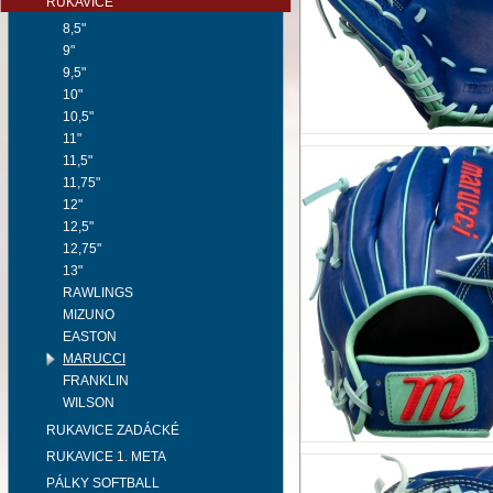
RUKAVICE
8,5"
9"
9,5"
10"
10,5"
11"
11,5"
11,75"
12"
12,5"
12,75"
13"
RAWLINGS
MIZUNO
EASTON
MARUCCI
FRANKLIN
WILSON
RUKAVICE ZADÁCKÉ
RUKAVICE 1. META
PÁLKY SOFTBALL