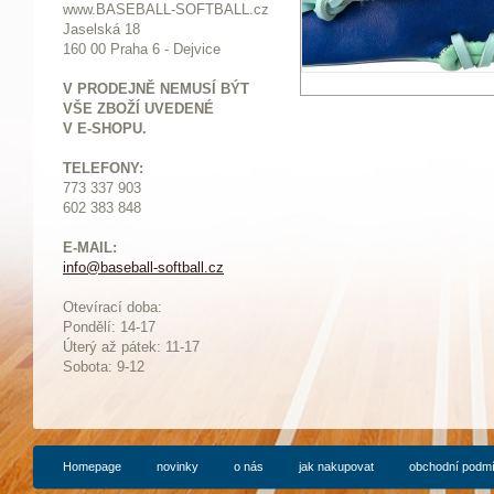
www.BASEBALL-SOFTBALL.cz
Jaselská 18
160 00 Praha 6 - Dejvice
V PRODEJNĚ NEMUSÍ BÝT
VŠE ZBOŽÍ UVEDENÉ
V E-SHOPU.
TELEFONY:
773 337 903
602 383 848
E-MAIL:
info@baseball-softball.cz
:
Otevírací doba:
Pondělí: 14-17
Ú
terý až pátek: 11-17
Sobota: 9-12
Homepage
novinky
o nás
jak nakupovat
obchodní podm