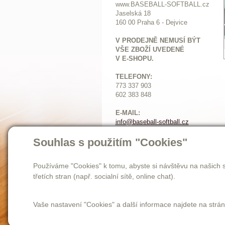
www.BASEBALL-SOFTBALL.cz
Jaselská 18
160 00 Praha 6 - Dejvice
V PRODEJNĚ NEMUSÍ BÝT
VŠE ZBOŽÍ UVEDENÉ
V E-SHOPU.
TELEFONY:
773 337 903
602 383 848
E-MAIL:
info@baseball-softball.cz
:
Otevírací doba:
Souhlas s použitím "Cookies"
Pondělí: 14-17
Ú
terý až pátek: 11-17
Používáme "Cookies" k tomu, abyste si návštěvu na našich s
Sobota: 9-12
třetích stran (např. socialní sítě, online chat).
Vaše nastavení "Cookies" a další informace najdete na strá
Homepage
novinky
o nás