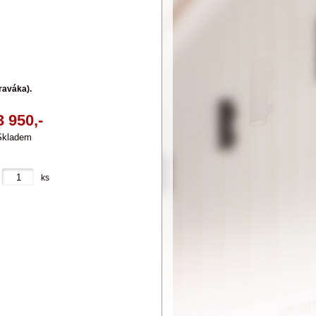
raváka).
3 950,-
Skladem
ks