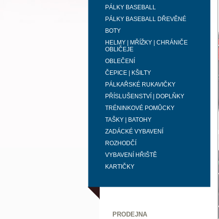
PÁLKY BASEBALL
PÁLKY BASEBALL DŘEVĚNÉ
BOTY
HELMY | MŘÍŽKY | CHRÁNIČE
OBLIČEJE
OBLEČENÍ
ČEPICE | KŠILTY
PÁLKAŘSKÉ RUKAVIČKY
PŘÍSLUŠENSTVÍ | DOPLŇKY
TRÉNINKOVÉ POMŮCKY
TAŠKY | BATOHY
ZADÁCKÉ VYBAVENÍ
ROZHODČÍ
VYBAVENÍ HŘIŠTĚ
KARTIČKY
PRODEJNA