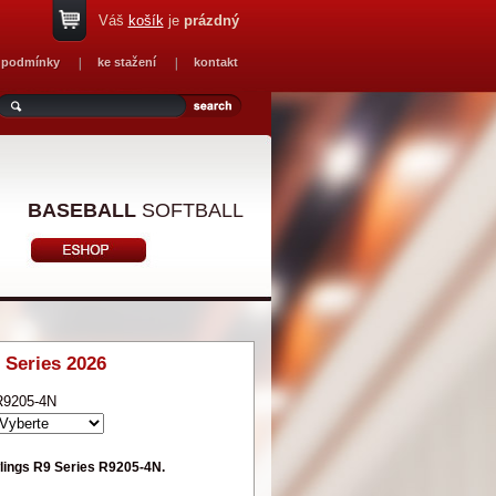
Váš
košík
je
prázdný
 podmínky
ke stažení
kontakt
BASEBALL
SOFTBALL
 Series 2026
R9205-4N
lings R9 Series R9205-4N.