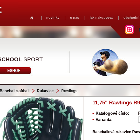
novinky
o nás
jak nakupovat
obchodní
SCHOOL
SPORT
Baseball softball
Rukavice
Rawlings
11,75" Rawlings R9
Katalogové číslo:
Varianta:
Baseballová rukavice Raw