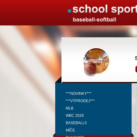
***NOVINKY***
***VÝPRODEJ***
MLB
WBC 2026
BASEBALL5
MÍČE