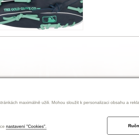
tránkách maximálně užili. Mohou sloužit k personalizaci obsahu a rekl
Ručn
nce
nastavení "Cookies".
jak nakupovat
obchodní podmínky
ke stažení
kontakt