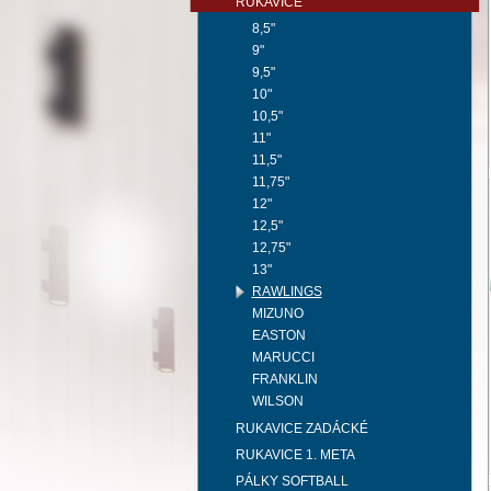
RUKAVICE
8,5"
9"
9,5"
10"
10,5"
11"
11,5"
11,75"
12"
12,5"
12,75"
13"
RAWLINGS
MIZUNO
EASTON
MARUCCI
FRANKLIN
WILSON
RUKAVICE ZADÁCKÉ
RUKAVICE 1. META
PÁLKY SOFTBALL