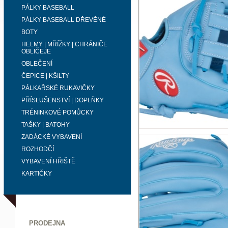
PÁLKY BASEBALL
PÁLKY BASEBALL DŘEVĚNÉ
BOTY
HELMY | MŘÍŽKY | CHRÁNIČE
OBLIČEJE
OBLEČENÍ
ČEPICE | KŠILTY
PÁLKAŘSKÉ RUKAVIČKY
PŘÍSLUŠENSTVÍ | DOPLŇKY
TRÉNINKOVÉ POMŮCKY
TAŠKY | BATOHY
ZADÁCKÉ VYBAVENÍ
ROZHODČÍ
VYBAVENÍ HŘIŠTĚ
KARTIČKY
PRODEJNA