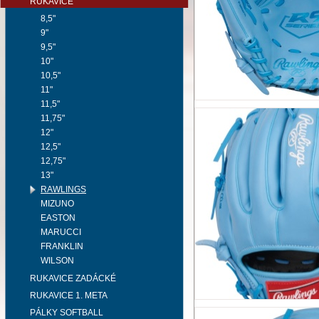
RUKAVICE
8,5"
9"
9,5"
10"
10,5"
11"
11,5"
11,75"
12"
12,5"
12,75"
13"
RAWLINGS
MIZUNO
EASTON
MARUCCI
FRANKLIN
WILSON
RUKAVICE ZADÁCKÉ
RUKAVICE 1. META
PÁLKY SOFTBALL