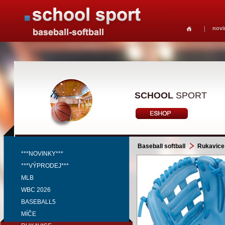
novi
SCHOOL
SPORT
Baseball softball
Rukavice
***NOVINKY***
***VÝPRODEJ***
MLB
WBC 2026
BASEBALL5
MÍČE