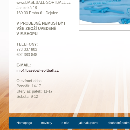
www.BASEBALL-SOFTBALL.cz
Jaselská 18
160 00 Praha 6 - Dejvice
V PRODEJNĚ NEMUSÍ BÝT
VŠE ZBOŽÍ UVEDENÉ
V E-SHOPU.
TELEFONY:
773 337 903
602 383 848
E-MAIL:
info@baseball-softball.cz
:
Otevírací doba:
Pondělí: 14-17
Ú
terý až pátek: 11-17
Sobota: 9-12
Homepage
novinky
o nás
jak nakupovat
obchodní podm