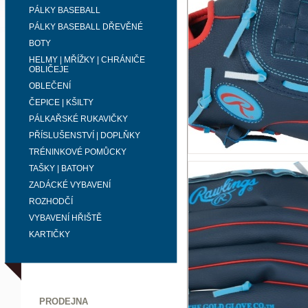
PÁLKY BASEBALL
PÁLKY BASEBALL DŘEVĚNÉ
BOTY
HELMY | MŘÍŽKY | CHRÁNIČE
OBLIČEJE
OBLEČENÍ
ČEPICE | KŠILTY
PÁLKAŘSKÉ RUKAVIČKY
PŘÍSLUŠENSTVÍ | DOPLŇKY
TRÉNINKOVÉ POMŮCKY
TAŠKY | BATOHY
ZADÁCKÉ VYBAVENÍ
ROZHODČÍ
VYBAVENÍ HŘIŠTĚ
KARTIČKY
PRODEJNA