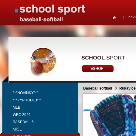
novi
SCHOOL
SPORT
Baseball softball
Rukavice
***NOVINKY***
***VÝPRODEJ***
MLB
WBC 2026
BASEBALL5
MÍČE