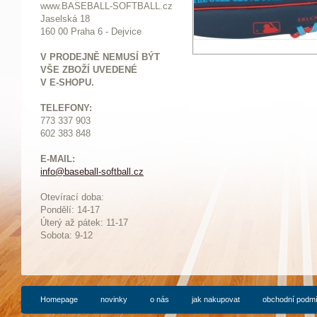
www.BASEBALL-SOFTBALL.cz
Jaselská 18
160 00 Praha 6 - Dejvice
V PRODEJNĚ NEMUSÍ BÝT
VŠE ZBOŽÍ UVEDENÉ
V E-SHOPU.
TELEFONY:
773 337 903
602 383 848
E-MAIL:
info@baseball-softball.cz
:
Otevírací doba:
Pondělí: 14-17
Ú
terý až pátek: 11-17
Sobota: 9-12
Homepage
novinky
o nás
jak nakupovat
obchodní podm