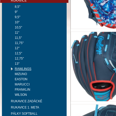
RUKAVICE
8,5"
9"
9,5"
10"
10,5"
11"
11,5"
11,75"
12"
12,5"
12,75"
13"
RAWLINGS
MIZUNO
EASTON
MARUCCI
FRANKLIN
WILSON
RUKAVICE ZADÁCKÉ
RUKAVICE 1. META
PÁLKY SOFTBALL