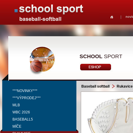
novi
SCHOOL
SPORT
Baseball softball
Rukavice
***NOVINKY***
***VÝPRODEJ***
MLB
WBC 2026
BASEBALL5
MÍČE