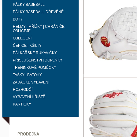
PÁLKY BASEBALL
PÁLKY BASEBALL DŘEVĚNÉ
BOTY
HELMY | MŘÍŽKY | CHRÁNIČE
OBLIČEJE
OBLEČENÍ
ČEPICE | KŠILTY
PÁLKAŘSKÉ RUKAVIČKY
PŘÍSLUŠENSTVÍ | DOPLŇKY
TRÉNINKOVÉ POMŮCKY
TAŠKY | BATOHY
ZADÁCKÉ VYBAVENÍ
ROZHODČÍ
VYBAVENÍ HŘIŠTĚ
KARTIČKY
PRODEJNA