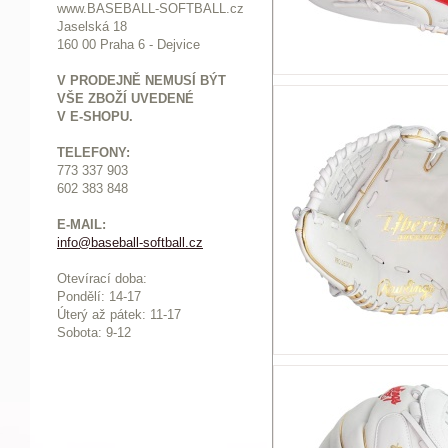
www.BASEBALL-SOFTBALL.cz
Jaselská 18
160 00 Praha 6 - Dejvice
V PRODEJNĚ NEMUSÍ BÝT
VŠE ZBOŽÍ UVEDENÉ
V E-SHOPU.
TELEFONY:
773 337 903
602 383 848
E-MAIL:
info@baseball-softball.cz
:
Otevírací doba:
Pondělí: 14-17
Ú
terý až pátek: 11-17
Sobota: 9-12