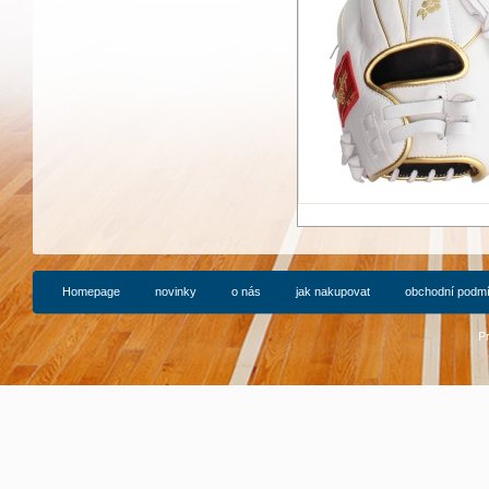
Homepage
novinky
o nás
jak nakupovat
obchodní podm
P