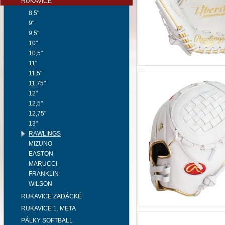
RUKAVICE
8,5"
9"
9,5"
10"
10,5"
11"
11,5"
11,75"
12"
12,5"
12,75"
13"
RAWLINGS
MIZUNO
EASTON
MARUCCI
FRANKLIN
WILSON
RUKAVICE ZADÁCKÉ
RUKAVICE 1. META
PÁLKY SOFTBALL