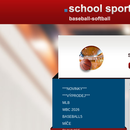
***NOVINKY***
***VÝPRODEJ***
MLB
WBC 2026
BASEBALL5
MÍČE