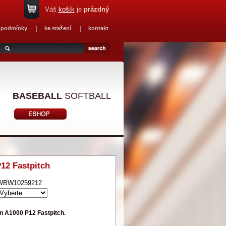
Váš
košík
je
prázdný
 podmínky
ke stažení
kontakt
BASEBALL
SOFTBALL
12 Fastpitch
WBW10259212
on A1000 P12 Fastpitch.