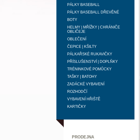
PÁLKY BASEBALL
PÁLKY BASEBALL DŘEVĚNÉ
BOTY
HELMY | MŘÍŽKY | CHRÁNIČE
OBLIČEJE
OBLEČENÍ
ČEPICE | KŠILTY
PÁLKAŘSKÉ RUKAVIČKY
PŘÍSLUŠENSTVÍ | DOPLŇKY
TRÉNINKOVÉ POMŮCKY
TAŠKY | BATOHY
ZADÁCKÉ VYBAVENÍ
ROZHODČÍ
VYBAVENÍ HŘIŠTĚ
KARTIČKY
PRODEJNA