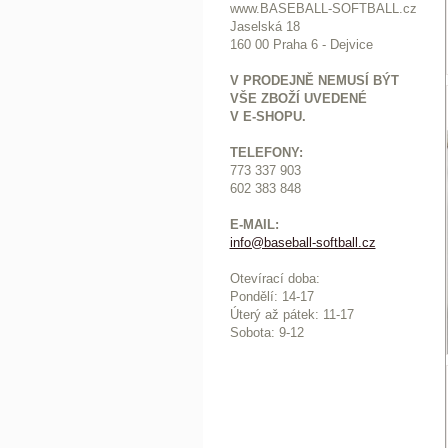
www.BASEBALL-SOFTBALL.cz
Jaselská 18
160 00 Praha 6 - Dejvice
V PRODEJNĚ NEMUSÍ BÝT
VŠE ZBOŽÍ UVEDENÉ
V E-SHOPU.
TELEFONY:
773 337 903
602 383 848
E-MAIL:
info@baseball-softball.cz
:
Otevírací doba:
Pondělí: 14-17
Ú
terý až pátek: 11-17
Sobota: 9-12