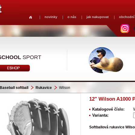
novinky
o nás
jak nakupovat
obchodní
SCHOOL
SPORT
Baseball softball
Rukavice
Wilson
12" Wilson A1000 P
Katalogové číslo:
Varianta:
Softballová rukavice Wils