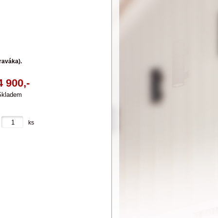
raváka).
4 900,-
Skladem
ks