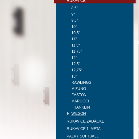
RUKAVICE
8,5"
9"
9,5"
10"
10,5"
11"
11,5"
11,75"
12"
12,5"
12,75"
13"
RAWLINGS
MIZUNO
EASTON
MARUCCI
FRANKLIN
WILSON
RUKAVICE ZADÁCKÉ
RUKAVICE 1. META
PÁLKY SOFTBALL