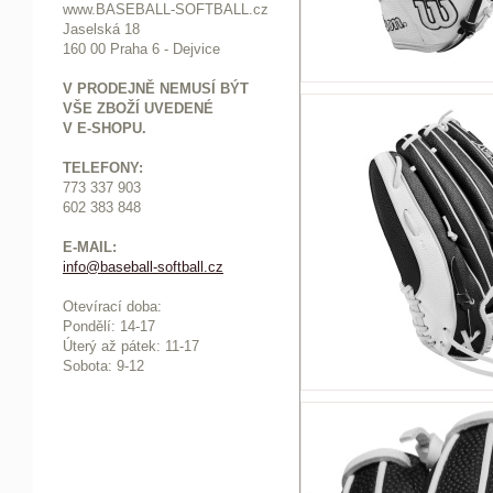
www.BASEBALL-SOFTBALL.cz
Jaselská 18
160 00 Praha 6 - Dejvice
V PRODEJNĚ NEMUSÍ BÝT
VŠE ZBOŽÍ UVEDENÉ
V E-SHOPU.
TELEFONY:
773 337 903
602 383 848
E-MAIL:
info@baseball-softball.cz
:
Otevírací doba:
Pondělí: 14-17
Ú
terý až pátek: 11-17
Sobota: 9-12