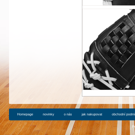
Homepage
novinky
o nás
jak nakupovat
obchodní podm
P