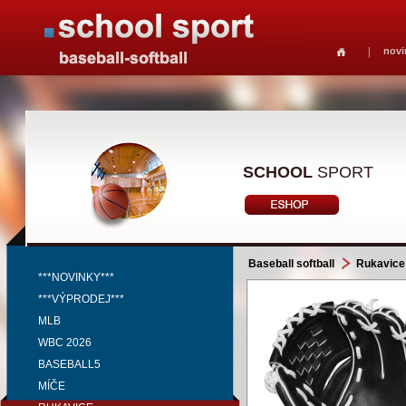
novi
SCHOOL
SPORT
Baseball softball
Rukavice
***NOVINKY***
***VÝPRODEJ***
MLB
WBC 2026
BASEBALL5
MÍČE