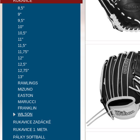
RUKAVICE
8,5"
9"
9,5"
10"
10,5"
11"
11,5"
11,75"
12"
12,5"
12,75"
13"
RAWLINGS
MIZUNO
EASTON
MARUCCI
FRANKLIN
WILSON
RUKAVICE ZADÁCKÉ
RUKAVICE 1. META
PÁLKY SOFTBALL