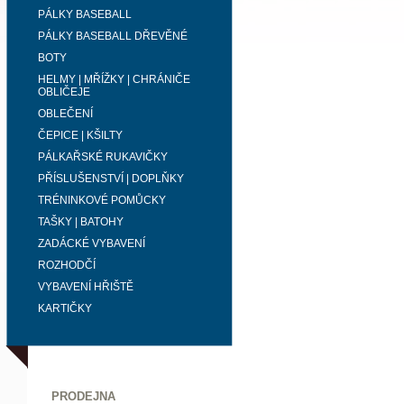
PÁLKY BASEBALL
PÁLKY BASEBALL DŘEVĚNÉ
BOTY
HELMY | MŘÍŽKY | CHRÁNIČE
OBLIČEJE
OBLEČENÍ
ČEPICE | KŠILTY
PÁLKAŘSKÉ RUKAVIČKY
PŘÍSLUŠENSTVÍ | DOPLŇKY
TRÉNINKOVÉ POMŮCKY
TAŠKY | BATOHY
ZADÁCKÉ VYBAVENÍ
ROZHODČÍ
VYBAVENÍ HŘIŠTĚ
KARTIČKY
PRODEJNA