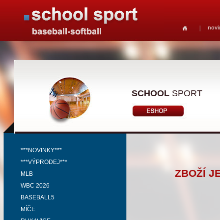
novi
SCHOOL
SPORT
***NOVINKY***
***VÝPRODEJ***
ZBOŽÍ J
MLB
WBC 2026
BASEBALL5
MÍČE