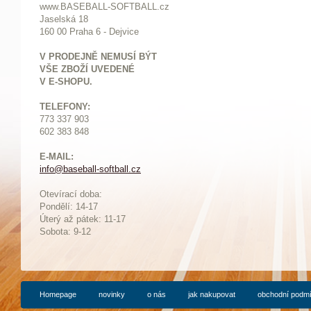
www.BASEBALL-SOFTBALL.cz
Jaselská 18
160 00 Praha 6 - Dejvice
V PRODEJNĚ NEMUSÍ BÝT
VŠE ZBOŽÍ UVEDENÉ
V E-SHOPU.
TELEFONY:
773 337 903
602 383 848
E-MAIL:
info@baseball-softball.cz
:
Otevírací doba:
Pondělí: 14-17
Ú
terý až pátek: 11-17
Sobota: 9-12
Homepage
novinky
o nás
jak nakupovat
obchodní podm