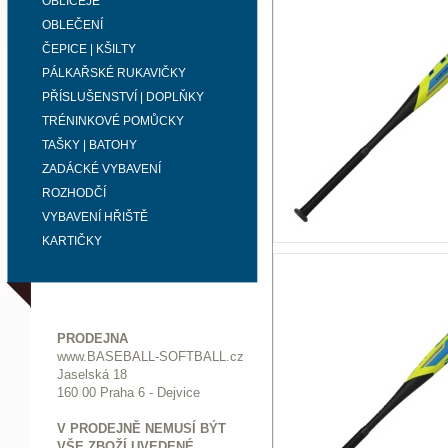
OBLIČEJE
OBLEČENÍ
ČEPICE | KŠILTY
PÁLKAŘSKÉ RUKAVIČKY
PŘÍSLUŠENSTVÍ | DOPLŇKY
TRÉNINKOVÉ POMŮCKY
TAŠKY | BATOHY
ZADÁCKÉ VYBAVENÍ
ROZHODČÍ
VYBAVENÍ HŘIŠTĚ
KARTIČKY
PRODEJNA
www.BASEBALL-SOFTBALL.cz
Jaselská 18
160 00 Praha 6 - Dejvice
V PRODEJNĚ NEMUSÍ BÝT
VŠE ZBOŽÍ UVEDENÉ