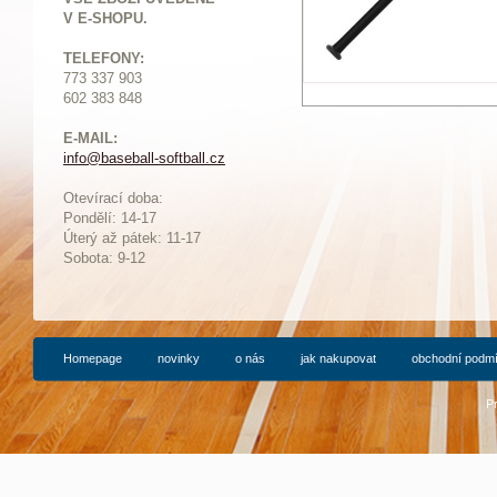
V E-SHOPU.
TELEFONY:
773 337 903
602 383 848
E-MAIL:
info@baseball-softball.cz
:
Otevírací doba:
Pondělí: 14-17
Ú
terý až pátek: 11-17
Sobota: 9-12
Homepage
novinky
o nás
jak nakupovat
obchodní podm
P