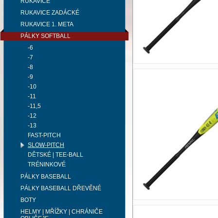
RUKAVICE
RUKAVICE ZADÁCKÉ
RUKAVICE 1. META
PÁLKY SOFTBALL
-6
-7
-8
-9
-10
-11
-11,5
-12
-13
FAST-PITCH
SLOW-PITCH
DĚTSKÉ | TEE-BALL
TRÉNINKOVÉ
PÁLKY BASEBALL
PÁLKY BASEBALL DŘEVĚNÉ
BOTY
HELMY | MŘÍŽKY | CHRÁNIČE