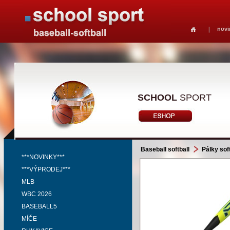
novi
SCHOOL
SPORT
Baseball softball
Pálky soft
***NOVINKY***
***VÝPRODEJ***
MLB
WBC 2026
BASEBALL5
MÍČE